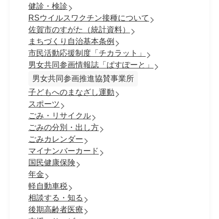
健診・検診
RSウイルスワクチン接種について
佐賀市のすがた（統計資料）
まちづくり自治基本条例
市民活動応援制度「チカラット」
男女共同参画情報誌「ぱすぽーと」
男女共同参画推進協賛事業所
子どもへのまなざし運動
スポーツ
ごみ・リサイクル
ごみの分別・出し方
ごみカレンダー
マイナンバーカード
国民健康保険
年金
軽自動車税
相談する・知る
後期高齢者医療