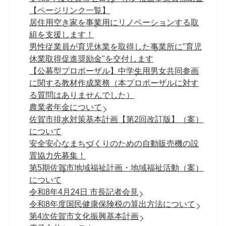
【ページリンク一覧】
居住用空き家を事業用にリノベーションする取
組を支援します！
男性従業員が育児休業を取得した事業所に"育児
休業取得促進奨励金"を交付します
【公募型プロポーザル】中学生用男女共同参画
に関する教材作成業務（本プロポーザルに対す
る質問はありませんでした）
農業者年金について
佐賀市排水対策基本計画【第2回改訂版】（案）
について
安全安心なまちづくりのための自動販売機の設
置協力先募集！
第5期佐賀市地域福祉計画・地域福祉活動（案）
について
令和8年4月24日 市長記者会見
令和8年度国民健康保険税の算出方法について
第4次佐賀市文化振興基本計画