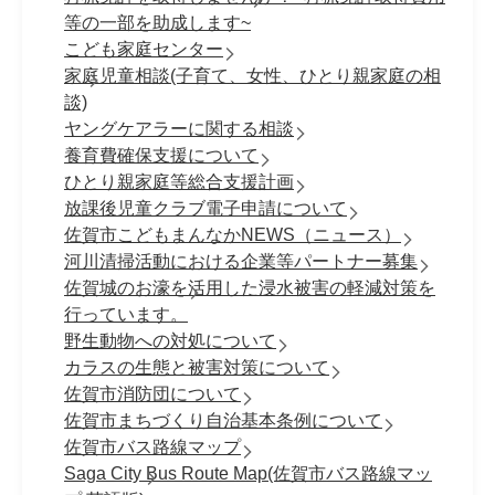
等の一部を助成します~
こども家庭センター
家庭児童相談(子育て、女性、ひとり親家庭の相
談)
ヤングケアラーに関する相談
養育費確保支援について
ひとり親家庭等総合支援計画
放課後児童クラブ電子申請について
佐賀市こどもまんなかNEWS（ニュース）
河川清掃活動における企業等パートナー募集
佐賀城のお濠を活用した浸水被害の軽減対策を
行っています。
野生動物への対処について
カラスの生態と被害対策について
佐賀市消防団について
佐賀市まちづくり自治基本条例について
佐賀市バス路線マップ
Saga City Bus Route Map(佐賀市バス路線マッ