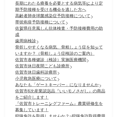
長期にわたる療養を必要とする病気等により定
期予防接種を受ける機会を逃した方へ
高齢者肺炎球菌感染症予防接種について
帯状疱疹予防接種について
佐賀県任意風しん抗体検査・予防接種費用の助
成
歯周病検診
骨折しやすくなる病気、骨粗しょう症を知って
いますか？（骨粗しょう症検診のご案内）
佐賀市各種健診（検診）実施医療機関
佐賀市休日夜間こども診療所
佐賀市休日歯科診療所
小児救急医療について
あなたも「ゲートキーパー」になりませんか
佐賀市6次産業認定品『いいモノさがし』の商品
をご紹介します！
『佐賀市トレーニングファーム』農業研修生を
募集しています！
狩猟免許を取得しませんか？~狩猟免許取得費用