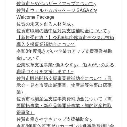
佐賀市ため池ハザードマップについて
佐賀市ウェルカムパッケージ SAGA city
Welcome Package
佐賀の未来を創る人材育成
佐賀市職場の熱中症対策支援補助金について
【新規受付終了】令和8年度佐賀市デジタル技術
導入支援事業補助金について
令和8年度働きがい×企業力アップ支援事業補助
金について
企業改革支援事業~働きやすい、働きがいのある
職場づくりを支援します！~
佐賀市販路開拓支援事業費補助金について（展
示会・見本市等出展事業、物産展等催事出店事
業）
佐賀市地場産品支援事業費補助金について（需
要開拓事業・新商品等開発事業・知的財産権取
得事業）
佐賀市働きやすさアップ支援補助金
令和8年度佐賀市ゼロカーボン推進事業費補助金