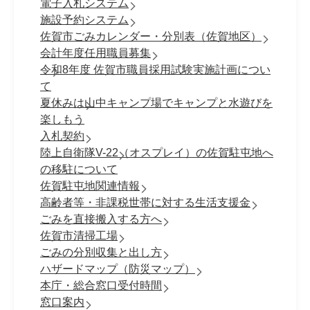
電子入札システム
施設予約システム
佐賀市ごみカレンダー・分別表（佐賀地区）
会計年度任用職員募集
令和8年度 佐賀市職員採⽤試験実施計画につい
て
夏休みは山中キャンプ場でキャンプと水遊びを
楽しもう
入札契約
陸上自衛隊V-22（オスプレイ）の佐賀駐屯地へ
の移駐について
佐賀駐屯地関連情報
高齢者等・非課税世帯に対する生活支援金
ごみを直接搬入する方へ
佐賀市清掃工場
ごみの分別収集と出し方
ハザードマップ（防災マップ）
本庁・総合窓口受付時間
窓口案内