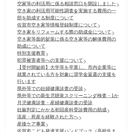
空家等の利活用に係る相談窓口を開設しました
空き家の利活用可能性調査を実施する費用の一
部を助成する制度について
佐賀市空き家等情報登録制度について
空き家をリフォームする際の助成金について
空き家等面的対策に係る空き家等の解体費用の
助成について
特別支援教育
犯罪被害者等への支援について
【受付開始前】大学等を卒業し、市内企業等に
就業されている方を対象に奨学金返還の支援を
行います
県外等での妊婦健康診査の受診
県外等での新生児聴覚スクリーニング検査・1か
月児健康診査・産婦健康診査の受診
妊娠判定にかかる初回産科受診費用の助成
流産・死産を経験された方へ
産後ケア事業
佐賀市こども発達支援ハンドブック（高校生ま