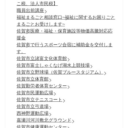
こ税、法人市民税】
職員出前講座
福祉まるごと相談窓口~福祉に関するお困りごと
まるごとお受けします~
佐賀市医療・福祉・保育施設等物価高騰対応応
援金
佐賀市で行うスポーツ合宿に補助金を交付しま
す。
佐賀市立諸富文化体育館
佐賀市富士しゃくなげ湖水上競技場
佐賀市立野球場（佐賀ブルースタジアム）
佐賀市立体育館
佐賀勤労者体育センター
佐賀市民運動広場
佐賀市立テニスコート
佐賀市立弓道場
西神野運動広場
嘉瀬川河川敷北グラウンド
佐賀市健康運動センター