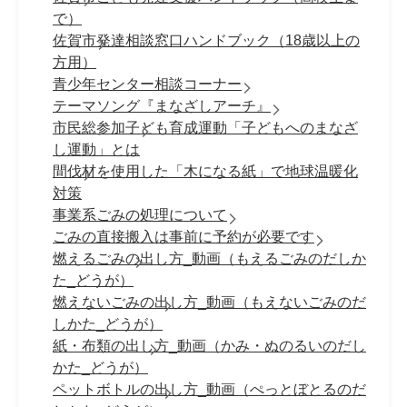
で）
佐賀市発達相談窓口ハンドブック（18歳以上の
方用）
青少年センター相談コーナー
テーマソング『まなざしアーチ』
市民総参加子ども育成運動「子どもへのまなざ
し運動」とは
間伐材を使用した「木になる紙」で地球温暖化
対策
事業系ごみの処理について
ごみの直接搬入は事前に予約が必要です
燃えるごみの出し方_動画（もえるごみのだしか
た_どうが）
燃えないごみの出し方_動画（もえないごみのだ
しかた_どうが）
紙・布類の出し方_動画（かみ・ぬのるいのだし
かた_どうが）
ペットボトルの出し方_動画（ぺっとぼとるのだ