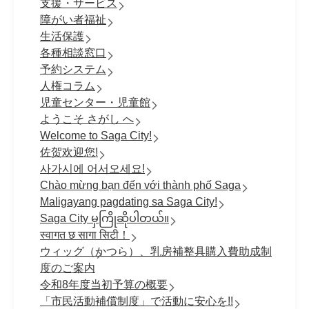
支援・サービス
障がい者福祉
生活保護
各種相談窓口
予約システム
人権コラム
児童センター・児童館
ようこそ さがし へ
Welcome to Saga City!
佐贺欢迎您!
사가시에 어서오세요!
Chào mừng bạn đến với thành phố Saga
Maligayang pagdating sa Saga City!
Saga City မှကြိုဆိုပါတယ်။
स्वागत छ सागा सिटी！
ウィッグ（かつら）、乳房補整具購入費助成制
度のご案内
令和8年度当初予算の概要
「市民活動補償制度」で活動に安心を!!