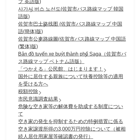
プ 英語版)
사가시 버스 노선도(佐賀市バス路線マップ 韓国
語版)
佐贺市巴士路线图 (佐賀市バス路線マップ 中国
語(簡体)版)
佐賀市公車路線圖(佐賀市バス路線マップ 中国語
(繁体)版)
Bản đồ tuyến xe buýt thành phố Saga（佐賀市バ
ス路線マップ ベトナム語版）
「つかえる」公民館、はじまります！
国外に居住する親族について扶養控除等の適用
を受ける方へ
税額控除
市民意識調査結果
危険な空き家等の解体費を助成する制度につい
て
空き家の発生を抑制するための特例措置に係る
空き家譲渡所得の3,000万円控除について（被相
続人居住用家屋等確認書の発行）