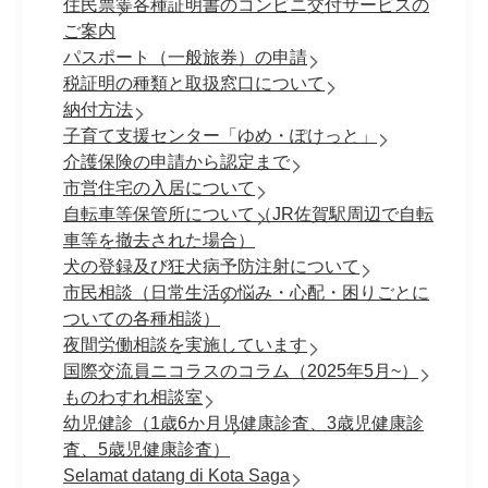
住民票等各種証明書のコンビニ交付サービスの
ご案内
パスポート（一般旅券）の申請
税証明の種類と取扱窓口について
納付方法
子育て支援センター「ゆめ・ぽけっと」
介護保険の申請から認定まで
市営住宅の入居について
自転車等保管所について（JR佐賀駅周辺で自転
車等を撤去された場合）
犬の登録及び狂犬病予防注射について
市民相談（日常生活の悩み・心配・困りごとに
ついての各種相談）
夜間労働相談を実施しています
国際交流員ニコラスのコラム（2025年5月~）
ものわすれ相談室
幼児健診（1歳6か月児健康診査、3歳児健康診
査、5歳児健康診査）
Selamat datang di Kota Saga