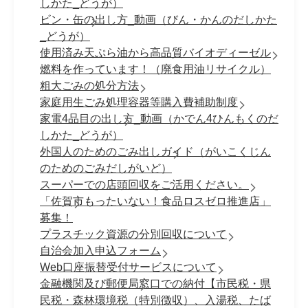
しかた_どうが）
ビン・缶の出し方_動画（びん・かんのだしかた
_どうが）
使用済み天ぷら油から高品質バイオディーゼル
燃料を作っています！（廃食用油リサイクル）
粗大ごみの処分方法
家庭用生ごみ処理容器等購入費補助制度
家電4品目の出し方_動画（かでん4ひんもくのだ
しかた_どうが）
外国人のためのごみ出しガイド（がいこくじん
のためのごみだしがいど）
スーパーでの店頭回収をご活用ください。
「佐賀市もったいない！食品ロスゼロ推進店」
募集！
プラスチック資源の分別回収について
自治会加入申込フォーム
Web口座振替受付サービスについて
金融機関及び郵便局窓口での納付【市民税・県
民税・森林環境税（特別徴収）、入湯税、たば