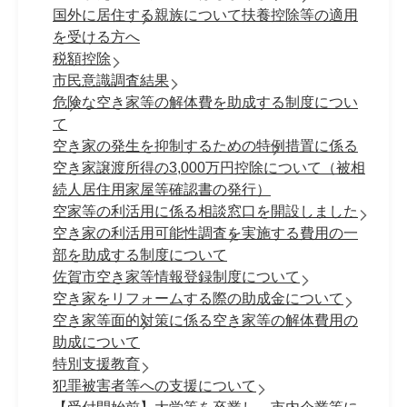
国外に居住する親族について扶養控除等の適用
を受ける方へ
税額控除
市民意識調査結果
危険な空き家等の解体費を助成する制度につい
て
空き家の発生を抑制するための特例措置に係る
空き家譲渡所得の3,000万円控除について（被相
続人居住用家屋等確認書の発行）
空家等の利活用に係る相談窓口を開設しました
空き家の利活用可能性調査を実施する費用の一
部を助成する制度について
佐賀市空き家等情報登録制度について
空き家をリフォームする際の助成金について
空き家等面的対策に係る空き家等の解体費用の
助成について
特別支援教育
犯罪被害者等への支援について