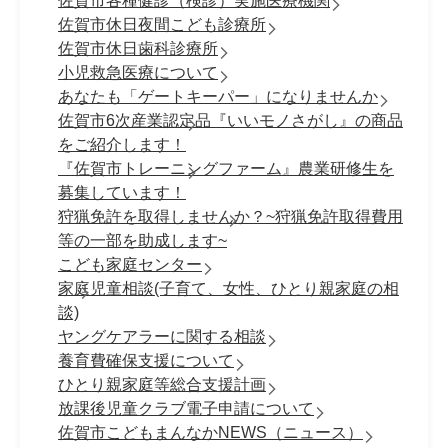
佐賀市各種健診（検診）実施医療機関
佐賀市休日夜間こども診療所
佐賀市休日歯科診療所
小児救急医療について
あなたも「ゲートキーパー」になりませんか
佐賀市6次産業認定品『いいモノさがし』の商品
をご紹介します！
『佐賀市トレーニングファーム』農業研修生を
募集しています！
狩猟免許を取得しませんか？~狩猟免許取得費用
等の一部を助成します~
こども家庭センター
家庭児童相談(子育て、女性、ひとり親家庭の相
談)
ヤングケアラーに関する相談
養育費確保支援について
ひとり親家庭等総合支援計画
放課後児童クラブ電子申請について
佐賀市こどもまんなかNEWS（ニュース）