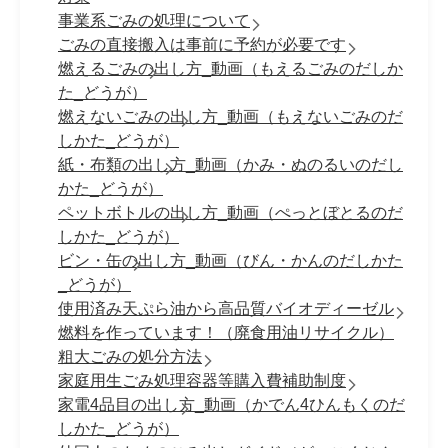
事業系ごみの処理について
ごみの直接搬入は事前に予約が必要です
燃えるごみの出し方_動画（もえるごみのだしか
た_どうが）
燃えないごみの出し方_動画（もえないごみのだ
しかた_どうが）
紙・布類の出し方_動画（かみ・ぬのるいのだし
かた_どうが）
ペットボトルの出し方_動画（ぺっとぼとるのだ
しかた_どうが）
ビン・缶の出し方_動画（びん・かんのだしかた
_どうが）
使用済み天ぷら油から高品質バイオディーゼル
燃料を作っています！（廃食用油リサイクル）
粗大ごみの処分方法
家庭用生ごみ処理容器等購入費補助制度
家電4品目の出し方_動画（かでん4ひんもくのだ
しかた_どうが）