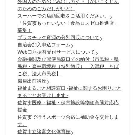
外国人のためのごみ出しガイド（がいこくじん
のためのごみだしがいど）
スーパーでの店頭回収をご活用ください。
「佐賀市もったいない！食品ロスゼロ推進店」
募集！
プラスチック資源の分別回収について
自治会加入申込フォーム
Web口座振替受付サービスについて
金融機関及び郵便局窓口での納付【市民税・県
民税・森林環境税（特別徴収）、入湯税、たば
こ税、法人市民税】
職員出前講座
福祉まるごと相談窓口~福祉に関するお困りごと
まるごとお受けします~
佐賀市医療・福祉・保育施設等物価高騰対応応
援金
佐賀市で行うスポーツ合宿に補助金を交付しま
す。
佐賀市立諸富文化体育館