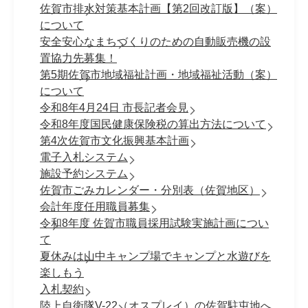
佐賀市排水対策基本計画【第2回改訂版】（案）
について
安全安心なまちづくりのための自動販売機の設
置協力先募集！
第5期佐賀市地域福祉計画・地域福祉活動（案）
について
令和8年4月24日 市長記者会見
令和8年度国民健康保険税の算出方法について
第4次佐賀市文化振興基本計画
電子入札システム
施設予約システム
佐賀市ごみカレンダー・分別表（佐賀地区）
会計年度任用職員募集
令和8年度 佐賀市職員採⽤試験実施計画につい
て
夏休みは山中キャンプ場でキャンプと水遊びを
楽しもう
入札契約
陸上自衛隊V-22（オスプレイ）の佐賀駐屯地へ