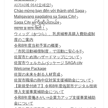
사가시에 어서오세요!
Chào mừng bạn đến với thành phố Saga
Maligayang pagdating sa Saga City!
Saga City မှကြိုဆိုပါတယ်။
स्वागत छ सागा सिटी！
ウィッグ（かつら）、乳房補整具購入費助成制
度のご案内
令和8年度当初予算の概要
「市民活動補償制度」で活動に安心を!!
佐賀市ため池ハザードマップについて
佐賀市ウェルカムパッケージ SAGA city
Welcome Package
佐賀の未来を創る人材育成
佐賀市職場の熱中症対策支援補助金について
【新規受付終了】令和8年度佐賀市デジタル技術
導入支援事業補助金について
令和8年度働きがい×企業力アップ支援事業補助
金について