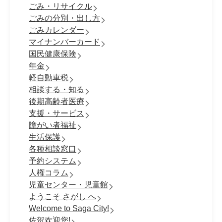
ごみ・リサイクル
ごみの分別・出し方
ごみカレンダー
マイナンバーカード
国民健康保険
年金
軽自動車税
相談する・知る
後期高齢者医療
支援・サービス
障がい者福祉
生活保護
各種相談窓口
予約システム
人権コラム
児童センター・児童館
ようこそ さがし へ
Welcome to Saga City!
佐贺欢迎您!