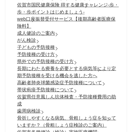
佐賀市国民健康保険 得する健康チャレンジ-歩・
歩・歩ポイントはじめましょう-
web口座振替受付サービス【後期高齢者医療保
険料】
成人健診のご案内
がん検診
子どもの予防接種
予防接種の受け方
県外での予防接種の受け方
長期にわたる療養を必要とする病気等により定
期予防接種を受ける機会を逃した方へ
高齢者肺炎球菌感染症予防接種について
帯状疱疹予防接種について
佐賀県任意風しん抗体検査・予防接種費用の助
成
歯周病検診
骨折しやすくなる病気、骨粗しょう症を知って
いますか？（骨粗しょう症検診のご案内）