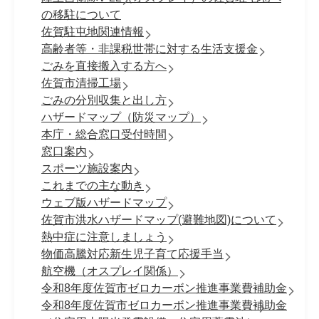
の移駐について
佐賀駐屯地関連情報
高齢者等・非課税世帯に対する生活支援金
ごみを直接搬入する方へ
佐賀市清掃工場
ごみの分別収集と出し方
ハザードマップ（防災マップ）
本庁・総合窓口受付時間
窓口案内
スポーツ施設案内
これまでの主な動き
ウェブ版ハザードマップ
佐賀市洪水ハザードマップ(避難地図)について
熱中症に注意しましょう
物価高騰対応新生児子育て応援手当
航空機（オスプレイ関係）
令和8年度佐賀市ゼロカーボン推進事業費補助金
令和8年度佐賀市ゼロカーボン推進事業費補助金