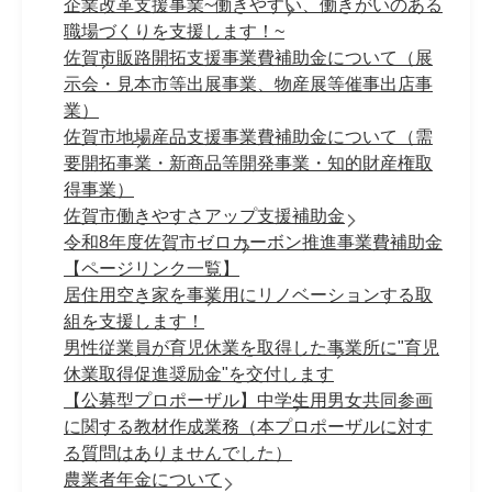
企業改革支援事業~働きやすい、働きがいのある
職場づくりを支援します！~
佐賀市販路開拓支援事業費補助金について（展
示会・見本市等出展事業、物産展等催事出店事
業）
佐賀市地場産品支援事業費補助金について（需
要開拓事業・新商品等開発事業・知的財産権取
得事業）
佐賀市働きやすさアップ支援補助金
令和8年度佐賀市ゼロカーボン推進事業費補助金
【ページリンク一覧】
居住用空き家を事業用にリノベーションする取
組を支援します！
男性従業員が育児休業を取得した事業所に"育児
休業取得促進奨励金"を交付します
【公募型プロポーザル】中学生用男女共同参画
に関する教材作成業務（本プロポーザルに対す
る質問はありませんでした）
農業者年金について