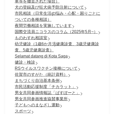
車等を撤去された場合）
犬の登録及び狂犬病予防注射について
市民相談（日常生活の悩み・心配・困りごとに
ついての各種相談）
夜間労働相談を実施しています
国際交流員ニコラスのコラム（2025年5月~）
ものわすれ相談室
幼児健診（1歳6か月児健康診査、3歳児健康診
査、5歳児健康診査）
Selamat datang di Kota Saga
健診・検診
RSウイルスワクチン接種について
佐賀市のすがた（統計資料）
まちづくり自治基本条例
市民活動応援制度「チカラット」
男女共同参画情報誌「ぱすぽーと」
男女共同参画推進協賛事業所
子どもへのまなざし運動
スポーツ