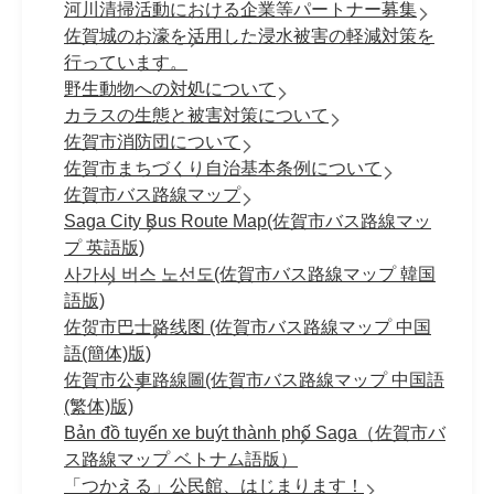
河川清掃活動における企業等パートナー募集
佐賀城のお濠を活用した浸水被害の軽減対策を
行っています。
野生動物への対処について
カラスの生態と被害対策について
佐賀市消防団について
佐賀市まちづくり自治基本条例について
佐賀市バス路線マップ
Saga City Bus Route Map(佐賀市バス路線マッ
プ 英語版)
사가시 버스 노선도(佐賀市バス路線マップ 韓国
語版)
佐贺市巴士路线图 (佐賀市バス路線マップ 中国
語(簡体)版)
佐賀市公車路線圖(佐賀市バス路線マップ 中国語
(繁体)版)
Bản đồ tuyến xe buýt thành phố Saga（佐賀市バ
ス路線マップ ベトナム語版）
「つかえる」公民館、はじまります！