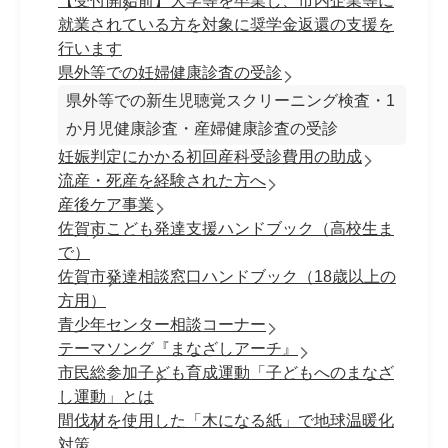
【受付開始前】大学等を卒業し、市内企業等に
就業されている方を対象に奨学金返還の支援を
行います
県外等での妊婦健康診査の受診
県外等での新生児聴覚スクリーニング検査・1
か月児健康診査・産婦健康診査の受診
妊娠判定にかかる初回産科受診費用の助成
流産・死産を経験された方へ
産後ケア事業
佐賀市こども発達支援ハンドブック（高校生ま
で）
佐賀市発達相談窓口ハンドブック（18歳以上の
方用）
青少年センター相談コーナー
テーマソング『まなざしアーチ』
市民総参加子ども育成運動「子どもへのまなざ
し運動」とは
間伐材を使用した「木になる紙」で地球温暖化
対策