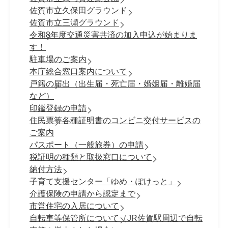
佐賀市立久保田グラウンド
佐賀市立三瀬グラウンド
令和8年度交通災害共済の加入申込が始まりま
す！
駐車場のご案内
本庁総合窓口案内について
戸籍の届出（出生届・死亡届・婚姻届・離婚届
など）
印鑑登録の申請
住民票等各種証明書のコンビニ交付サービスの
ご案内
パスポート（一般旅券）の申請
税証明の種類と取扱窓口について
納付方法
子育て支援センター「ゆめ・ぽけっと」
介護保険の申請から認定まで
市営住宅の入居について
自転車等保管所について（JR佐賀駅周辺で自転