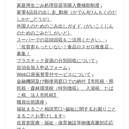
家庭用生ごみ処理容器等購入費補助制度
家電4品目の出し方_動画（かでん4ひんもくのだ
しかた_どうが）
外国人のためのごみ出しガイド（がいこくじん
のためのごみだしがいど）
スーパーでの店頭回収をご活用ください。
「佐賀市もったいない！食品ロスゼロ推進店」
募集！
プラスチック資源の分別回収について
自治会加入申込フォーム
Web口座振替受付サービスについて
金融機関及び郵便局窓口での納付【市民税・県
民税・森林環境税（特別徴収）、入湯税、たば
こ税、法人市民税】
職員出前講座
福祉まるごと相談窓口~福祉に関するお困りごと
まるごとお受けします~
佐賀市医療・福祉・保育施設等物価高騰対応応