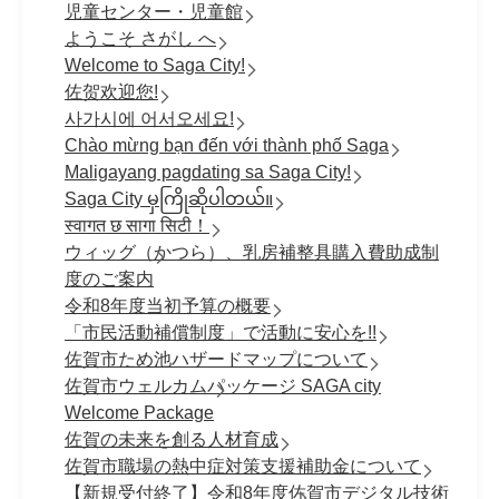
児童センター・児童館
ようこそ さがし へ
Welcome to Saga City!
佐贺欢迎您!
사가시에 어서오세요!
Chào mừng bạn đến với thành phố Saga
Maligayang pagdating sa Saga City!
Saga City မှကြိုဆိုပါတယ်။
स्वागत छ सागा सिटी！
ウィッグ（かつら）、乳房補整具購入費助成制
度のご案内
令和8年度当初予算の概要
「市民活動補償制度」で活動に安心を!!
佐賀市ため池ハザードマップについて
佐賀市ウェルカムパッケージ SAGA city
Welcome Package
佐賀の未来を創る人材育成
佐賀市職場の熱中症対策支援補助金について
【新規受付終了】令和8年度佐賀市デジタル技術