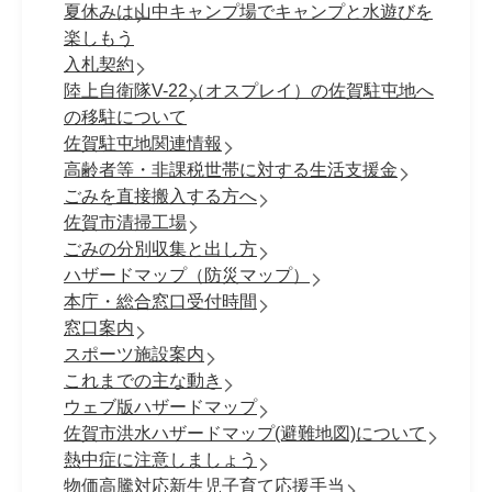
夏休みは山中キャンプ場でキャンプと水遊びを
楽しもう
入札契約
陸上自衛隊V-22（オスプレイ）の佐賀駐屯地へ
の移駐について
佐賀駐屯地関連情報
高齢者等・非課税世帯に対する生活支援金
ごみを直接搬入する方へ
佐賀市清掃工場
ごみの分別収集と出し方
ハザードマップ（防災マップ）
本庁・総合窓口受付時間
窓口案内
スポーツ施設案内
これまでの主な動き
ウェブ版ハザードマップ
佐賀市洪水ハザードマップ(避難地図)について
熱中症に注意しましょう
物価高騰対応新生児子育て応援手当