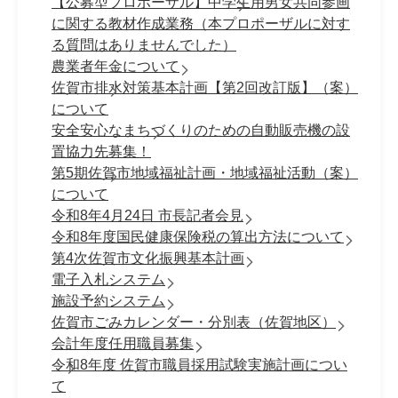
【公募型プロポーザル】中学生用男女共同参画
に関する教材作成業務（本プロポーザルに対す
る質問はありませんでした）
農業者年金について
佐賀市排水対策基本計画【第2回改訂版】（案）
について
安全安心なまちづくりのための自動販売機の設
置協力先募集！
第5期佐賀市地域福祉計画・地域福祉活動（案）
について
令和8年4月24日 市長記者会見
令和8年度国民健康保険税の算出方法について
第4次佐賀市文化振興基本計画
電子入札システム
施設予約システム
佐賀市ごみカレンダー・分別表（佐賀地区）
会計年度任用職員募集
令和8年度 佐賀市職員採⽤試験実施計画につい
て