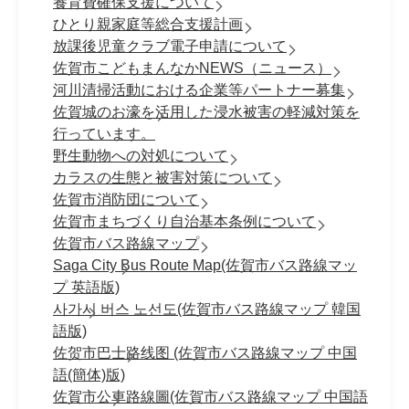
養育費確保支援について
ひとり親家庭等総合支援計画
放課後児童クラブ電子申請について
佐賀市こどもまんなかNEWS（ニュース）
河川清掃活動における企業等パートナー募集
佐賀城のお濠を活用した浸水被害の軽減対策を
行っています。
野生動物への対処について
カラスの生態と被害対策について
佐賀市消防団について
佐賀市まちづくり自治基本条例について
佐賀市バス路線マップ
Saga City Bus Route Map(佐賀市バス路線マッ
プ 英語版)
사가시 버스 노선도(佐賀市バス路線マップ 韓国
語版)
佐贺市巴士路线图 (佐賀市バス路線マップ 中国
語(簡体)版)
佐賀市公車路線圖(佐賀市バス路線マップ 中国語