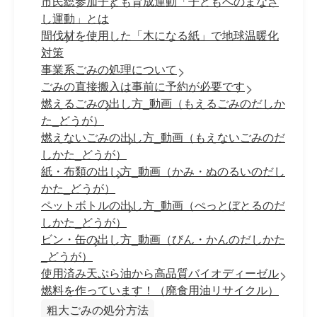
市民総参加子ども育成運動「子どもへのまなざ
し運動」とは
間伐材を使用した「木になる紙」で地球温暖化
対策
事業系ごみの処理について
ごみの直接搬入は事前に予約が必要です
燃えるごみの出し方_動画（もえるごみのだしか
た_どうが）
燃えないごみの出し方_動画（もえないごみのだ
しかた_どうが）
紙・布類の出し方_動画（かみ・ぬのるいのだし
かた_どうが）
ペットボトルの出し方_動画（ぺっとぼとるのだ
しかた_どうが）
ビン・缶の出し方_動画（びん・かんのだしかた
_どうが）
使用済み天ぷら油から高品質バイオディーゼル
燃料を作っています！（廃食用油リサイクル）
粗大ごみの処分方法