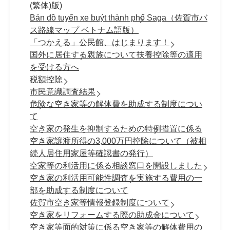
(繁体)版)
Bản đồ tuyến xe buýt thành phố Saga（佐賀市バ
ス路線マップ ベトナム語版）
「つかえる」公民館、はじまります！
国外に居住する親族について扶養控除等の適用
を受ける方へ
税額控除
市民意識調査結果
危険な空き家等の解体費を助成する制度につい
て
空き家の発生を抑制するための特例措置に係る
空き家譲渡所得の3,000万円控除について（被相
続人居住用家屋等確認書の発行）
空家等の利活用に係る相談窓口を開設しました
空き家の利活用可能性調査を実施する費用の一
部を助成する制度について
佐賀市空き家等情報登録制度について
空き家をリフォームする際の助成金について
空き家等面的対策に係る空き家等の解体費用の