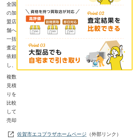
全国
の加
盟店
舗へ
一括
査定
依頼
し、
複数
見積
りを
比較
して
売却
佐賀市エコプラザホームページ
（外部リンク）