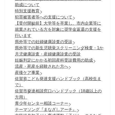
助成について
特別支援教育
犯罪被害者等への支援について
【受付開始前】大学等を卒業し、市内企業等に
就業されている方を対象に奨学金返還の支援を
行います
県外等での妊婦健康診査の受診
県外等での新生児聴覚スクリーニング検査・1か
月児健康診査・産婦健康診査の受診
妊娠判定にかかる初回産科受診費用の助成
流産・死産を経験された方へ
産後ケア事業
佐賀市こども発達支援ハンドブック（高校生ま
で）
佐賀市発達相談窓口ハンドブック（18歳以上の
方用）
青少年センター相談コーナー
テーマソング『まなざしアーチ』