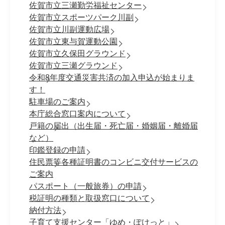
佐賀市立三瀬勤労福祉センター
佐賀市立スポーツパーク川副
佐賀市立川副運動広場
佐賀市立東与賀運動公園
佐賀市立久保田グラウンド
佐賀市立三瀬グラウンド
令和8年度交通災害共済の加入申込が始まりま
す！
駐車場のご案内
本庁総合窓口案内について
戸籍の届出（出生届・死亡届・婚姻届・離婚届
など）
印鑑登録の申請
住民票等各種証明書のコンビニ交付サービスの
ご案内
パスポート（一般旅券）の申請
税証明の種類と取扱窓口について
納付方法
子育て支援センター「ゆめ・ぽけっと」