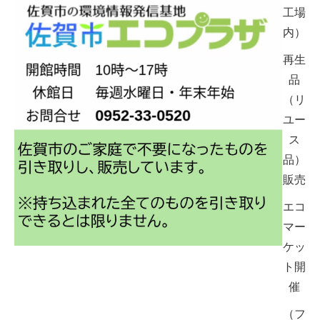
工場
内）
再生
品
（リ
ユー
ス
品）
販売
エコ
マー
ケッ
ト開
催
（フ