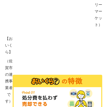
リー
マー
ケッ
ト）
【お
いく
ら】
（佐
賀市
の連
携事
業者
で
す）