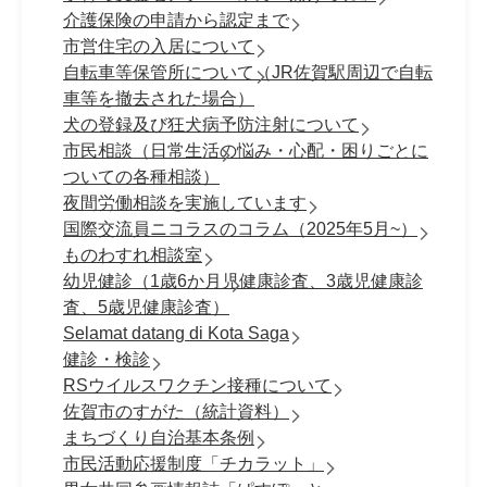
介護保険の申請から認定まで
市営住宅の入居について
自転車等保管所について（JR佐賀駅周辺で自転
車等を撤去された場合）
犬の登録及び狂犬病予防注射について
市民相談（日常生活の悩み・心配・困りごとに
ついての各種相談）
夜間労働相談を実施しています
国際交流員ニコラスのコラム（2025年5月~）
ものわすれ相談室
幼児健診（1歳6か月児健康診査、3歳児健康診
査、5歳児健康診査）
Selamat datang di Kota Saga
健診・検診
RSウイルスワクチン接種について
佐賀市のすがた（統計資料）
まちづくり自治基本条例
市民活動応援制度「チカラット」