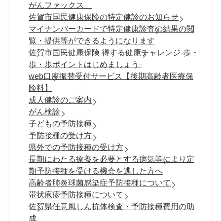
がんファックス」
佐賀市国民健康保険の特定健診のお知らせ
マイナンバーカードで特定健康診査の結果の閲
覧・提供等ができるようになります
佐賀市国民健康保険 得する健康チャレンジ-歩・
歩・歩ポイントはじめましょう-
web口座振替受付サービス【後期高齢者医療保
険料】
成人健診のご案内
がん検診
子どもの予防接種
予防接種の受け方
県外での予防接種の受け方
長期にわたる療養を必要とする病気等により定
期予防接種を受ける機会を逃した方へ
高齢者肺炎球菌感染症予防接種について
帯状疱疹予防接種について
佐賀県任意風しん抗体検査・予防接種費用の助
成