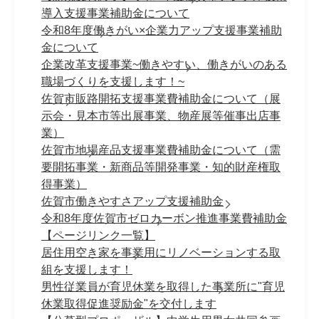
導入支援事業補助金について
令和8年度働きがい×企業力アップ支援事業補助
金について
企業改革支援事業~働きやすい、働きがいのある
職場づくりを支援します！~
佐賀市販路開拓支援事業費補助金について（展
示会・見本市等出展事業、物産展等催事出店事
業）
佐賀市地場産品支援事業費補助金について（需
要開拓事業・新商品等開発事業・知的財産権取
得事業）
佐賀市働きやすさアップ支援補助金
令和8年度佐賀市ゼロカーボン推進事業費補助金
【ページリンク一覧】
居住用空き家を事業用にリノベーションする取
組を支援します！
男性従業員が育児休業を取得した事業所に"育児
休業取得促進奨励金"を交付します