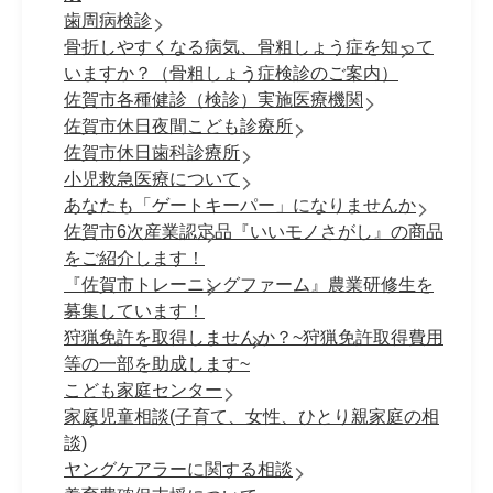
歯周病検診
骨折しやすくなる病気、骨粗しょう症を知って
いますか？（骨粗しょう症検診のご案内）
佐賀市各種健診（検診）実施医療機関
佐賀市休日夜間こども診療所
佐賀市休日歯科診療所
小児救急医療について
あなたも「ゲートキーパー」になりませんか
佐賀市6次産業認定品『いいモノさがし』の商品
をご紹介します！
『佐賀市トレーニングファーム』農業研修生を
募集しています！
狩猟免許を取得しませんか？~狩猟免許取得費用
等の一部を助成します~
こども家庭センター
家庭児童相談(子育て、女性、ひとり親家庭の相
談)
ヤングケアラーに関する相談