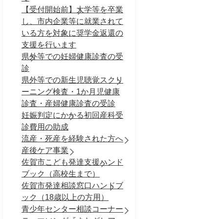
【受付開始前】大学等を卒業
し、市内企業等に就業されて
いる方を対象に奨学金返還の
支援を行います
県外等での妊婦健康診査の受
診
県外等での新生児聴覚スクリ
ーニング検査・1か月児健康
診査・産婦健康診査の受診
妊娠判定にかかる初回産科受
診費用の助成
流産・死産を経験された方へ
産後ケア事業
佐賀市こども発達支援ハンド
ブック（高校生まで）
佐賀市発達相談窓口ハンドブ
ック（18歳以上の方用）
青少年センター相談コーナー