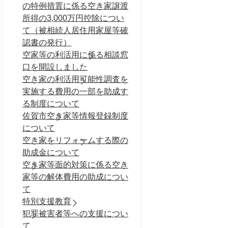
の特例措置に係る空き家譲渡
所得の3,000万円控除につい
て（被相続人居住用家屋等確
認書の発行）
空家等の利活用に係る相談窓
口を開設しました
空き家の利活用可能性調査を
実施する費用の一部を助成す
る制度について
佐賀市空き家等情報登録制度
について
空き家をリフォームする際の
助成金について
空き家等面的対策に係る空き
家等の解体費用の助成につい
て
特別支援教育
犯罪被害者等への支援につい
て