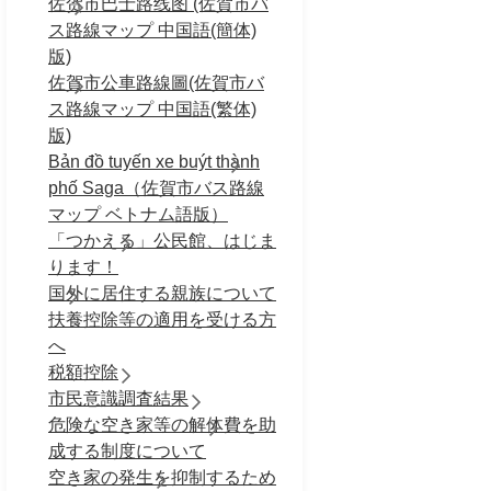
佐贺市巴士路线图 (佐賀市バ
ス路線マップ 中国語(簡体)
版)
佐賀市公車路線圖(佐賀市バ
ス路線マップ 中国語(繁体)
版)
Bản đồ tuyến xe buýt thành
phố Saga（佐賀市バス路線
マップ ベトナム語版）
「つかえる」公民館、はじま
ります！
国外に居住する親族について
扶養控除等の適用を受ける方
へ
税額控除
市民意識調査結果
危険な空き家等の解体費を助
成する制度について
空き家の発生を抑制するため