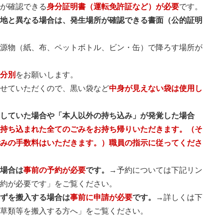
名が確認できる
身分証明書（運転免許証など）が必要
です。
住地と異なる場合は、発生場所が確認できる書面（公的証明
資源物（紙、布、ペットボトル、ビン・缶）で降ろす場所が
ず分別
をお願いします。
させていただくので、黒い袋など
中身が見えない袋は使用し
在していた場合や「本人以外の持ち込み」が発覚した場合
て持ち込まれた全てのごみをお持ち帰りいただきます。（そ
ごみの手数料はいただきます。）職員の指示に従ってくださ
る場合は
事前の予約が必要
です。
→予約については下記リン
予約が必要です」をご覧ください。
くずを搬入する場合は
事前に申請が必要
です。
→詳しくは下
た草類等を搬入する方へ」をご覧ください。