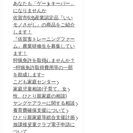
あなたも「ゲートキーパー」
になりませんか
佐賀市6次産業認定品『いい
モノさがし』の商品をご紹介
します！
『佐賀市トレーニングファー
ム』農業研修生を募集してい
ます！
狩猟免許を取得しませんか？
~狩猟免許取得費用等の一部
を助成します~
こども家庭センター
家庭児童相談(子育て、女
性、ひとり親家庭の相談)
ヤングケアラーに関する相談
養育費確保支援について
ひとり親家庭等総合支援計画
放課後児童クラブ電子申請に
ついて