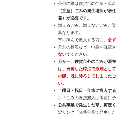
受付の際は佐賀市の住所・氏
（注意）ごみの発生場所が居
書）が必要です。
燃えるごみ、燃えないごみ、
異なります。
車に積んで搬入する前に、
必
分別の状況など、中身を確認
ないで
ください。
万が一、佐賀市外のごみが混
は、
発覚した時点で原則とし
の際、既に降ろしてしまった
い。
土曜日・祝日・年末に搬入す
ク「ごみの直接搬入は事前に
公共事業で発生した草、剪定
記リンク「公共事業で発生し