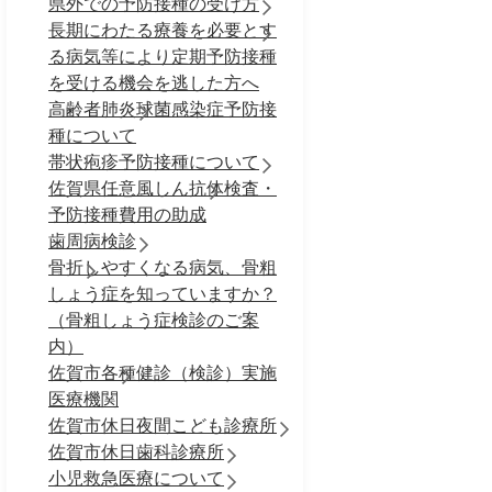
県外での予防接種の受け方
長期にわたる療養を必要とす
る病気等により定期予防接種
を受ける機会を逃した方へ
高齢者肺炎球菌感染症予防接
種について
帯状疱疹予防接種について
佐賀県任意風しん抗体検査・
予防接種費用の助成
歯周病検診
骨折しやすくなる病気、骨粗
しょう症を知っていますか？
（骨粗しょう症検診のご案
内）
佐賀市各種健診（検診）実施
医療機関
佐賀市休日夜間こども診療所
佐賀市休日歯科診療所
小児救急医療について