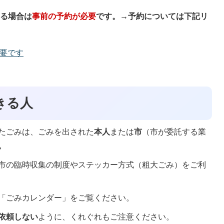
する場合は
事前の予約が必要
です。→予約については下記リ
要です
きる人
たごみは、ごみを出された
本人
または
市
（市が委託する業
。
市の臨時収集の制度やステッカー方式（粗大ごみ）をご利
「ごみカレンダー」をご覧ください。
依頼しない
ように、くれぐれもご注意ください。