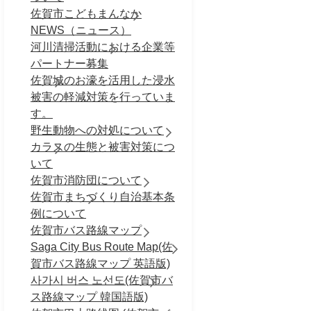
佐賀市こどもまんなか
NEWS（ニュース）
河川清掃活動における企業等
パートナー募集
佐賀城のお濠を活用した浸水
被害の軽減対策を行っていま
す。
野生動物への対処について
カラスの生態と被害対策につ
いて
佐賀市消防団について
佐賀市まちづくり自治基本条
例について
佐賀市バス路線マップ
Saga City Bus Route Map(佐
賀市バス路線マップ 英語版)
사가시 버스 노선도(佐賀市バ
ス路線マップ 韓国語版)