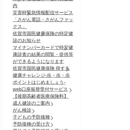
内
災害時緊急情報配信サービス
「さがん電話・さがんファッ
クス」
佐賀市国民健康保険の特定健
診のお知らせ
マイナンバーカードで特定健
康診査の結果の閲覧・提供等
ができるようになります
佐賀市国民健康保険 得する
健康チャレンジ-歩・歩・歩
ポイントはじめましょう-
web口座振替受付サービス
【後期高齢者医療保険料】
成人健診のご案内
がん検診
子どもの予防接種
予防接種の受け方