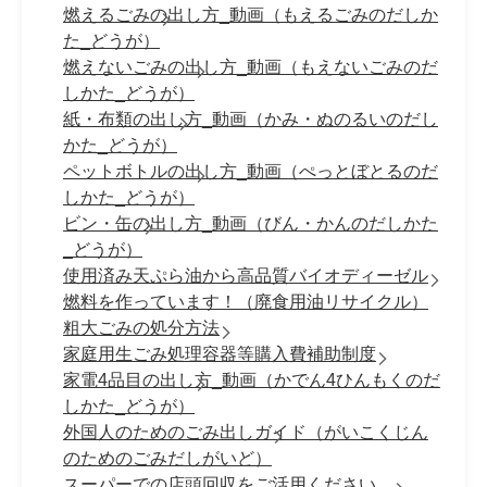
燃えるごみの出し方_動画（もえるごみのだしか
た_どうが）
燃えないごみの出し方_動画（もえないごみのだ
しかた_どうが）
紙・布類の出し方_動画（かみ・ぬのるいのだし
かた_どうが）
ペットボトルの出し方_動画（ぺっとぼとるのだ
しかた_どうが）
ビン・缶の出し方_動画（びん・かんのだしかた
_どうが）
使用済み天ぷら油から高品質バイオディーゼル
燃料を作っています！（廃食用油リサイクル）
粗大ごみの処分方法
家庭用生ごみ処理容器等購入費補助制度
家電4品目の出し方_動画（かでん4ひんもくのだ
しかた_どうが）
外国人のためのごみ出しガイド（がいこくじん
のためのごみだしがいど）
スーパーでの店頭回収をご活用ください。