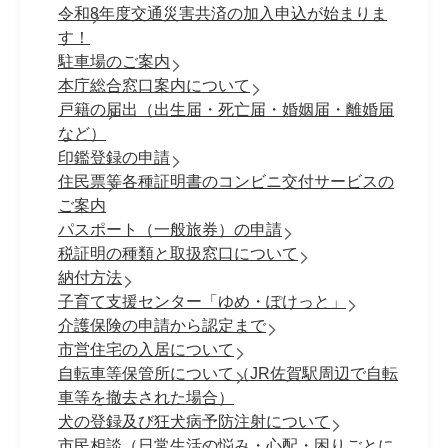
令和8年度交通災害共済の加入申込が始まりま
す！
駐車場のご案内
本庁総合窓口案内について
戸籍の届出（出生届・死亡届・婚姻届・離婚届
など）
印鑑登録の申請
住民票等各種証明書のコンビニ交付サービスの
ご案内
パスポート（一般旅券）の申請
税証明の種類と取扱窓口について
納付方法
子育て支援センター「ゆめ・ぽけっと」
介護保険の申請から認定まで
市営住宅の入居について
自転車等保管所について（JR佐賀駅周辺で自転
車等を撤去された場合）
犬の登録及び狂犬病予防注射について
市民相談（日常生活の悩み・心配・困りごとに