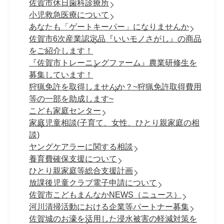
佐賀市休日歯科診療所
小児救急医療について
あなたも「ゲートキーパー」になりませんか
佐賀市6次産業認定品『いいモノさがし』の商品
をご紹介します！
『佐賀市トレーニングファーム』農業研修生を
募集しています！
狩猟免許を取得しませんか？~狩猟免許取得費用
等の一部を助成します~
こども家庭センター
家庭児童相談(子育て、女性、ひとり親家庭の相
談)
ヤングケアラーに関する相談
養育費確保支援について
ひとり親家庭等総合支援計画
放課後児童クラブ電子申請について
佐賀市こどもまんなかNEWS（ニュース）
河川清掃活動における企業等パートナー募集
佐賀城のお濠を活用した浸水被害の軽減対策を