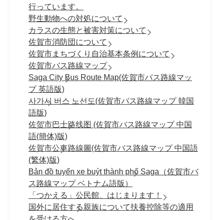
行っています。
野生動物への対処について
カラスの生態と被害対策について
佐賀市消防団について
佐賀市まちづくり自治基本条例について
佐賀市バス路線マップ
Saga City Bus Route Map(佐賀市バス路線マッ
プ 英語版)
사가시 버스 노선도(佐賀市バス路線マップ 韓国
語版)
佐贺市巴士路线图 (佐賀市バス路線マップ 中国
語(簡体)版)
佐賀市公車路線圖(佐賀市バス路線マップ 中国語
(繁体)版)
Bản đồ tuyến xe buýt thành phố Saga（佐賀市バ
ス路線マップ ベトナム語版）
「つかえる」公民館、はじまります！
国外に居住する親族について扶養控除等の適用
を受ける方へ