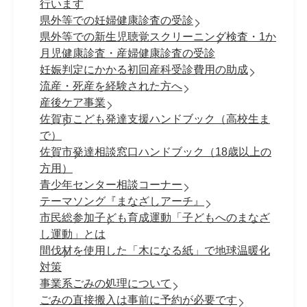
行います
県外等での妊婦健康診査の受診
県外等での新生児聴覚スクリーニング検査・1か
月児健康診査・産婦健康診査の受診
妊娠判定にかかる初回産科受診費用の助成
流産・死産を経験された方へ
産後ケア事業
佐賀市こども発達支援ハンドブック（高校生ま
で）
佐賀市発達相談窓口ハンドブック（18歳以上の
方用）
青少年センター相談コーナー
テーマソング『まなざしアーチ』
市民総参加子ども育成運動「子どもへのまなざ
し運動」とは
間伐材を使用した「木になる紙」で地球温暖化
対策
事業系ごみの処理について
ごみの直接搬入は事前に予約が必要です