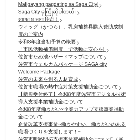
Maligayang pagdating sa Saga City!
Saga City မှကြိုဆိုပါတယ်။
स्वागत छ सागा सिटी！
ウィッグ（かつら）、乳房補整具購入費助成制
度のご案内
令和8年度当初予算の概要
「市民活動補償制度」で活動に安心を!!
佐賀市ため池ハザードマップについて
佐賀市ウェルカムパッケージ SAGA city
Welcome Package
佐賀の未来を創る人材育成
佐賀市職場の熱中症対策支援補助金について
【新規受付終了】令和8年度佐賀市デジタル技術
導入支援事業補助金について
令和8年度働きがい×企業力アップ支援事業補助
金について
企業改革支援事業~働きやすい、働きがいのある
職場づくりを支援します！~
佐賀市販路開拓支援事業費補助金について（展