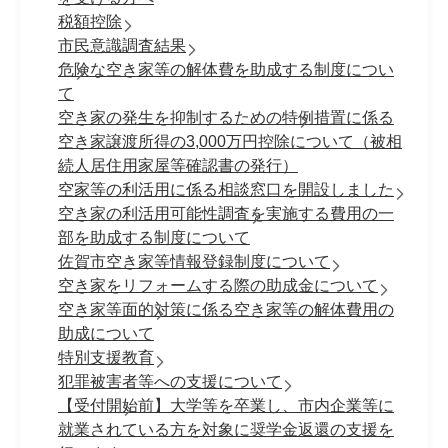
税額控除
市民意識調査結果
危険な空き家等の解体費を助成する制度につい
て
空き家の発生を抑制するための特例措置に係る
空き家譲渡所得の3,000万円控除について（被相
続人居住用家屋等確認書の発行）
空家等の利活用に係る相談窓口を開設しました
空き家の利活用可能性調査を実施する費用の一
部を助成する制度について
佐賀市空き家等情報登録制度について
空き家をリフォームする際の助成金について
空き家等面的対策に係る空き家等の解体費用の
助成について
特別支援教育
犯罪被害者等への支援について
【受付開始前】大学等を卒業し、市内企業等に
就業されている方を対象に奨学金返還の支援を