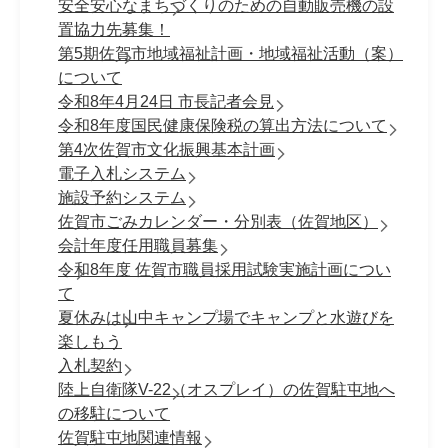
安全安心なまちづくりのための自動販売機の設
置協力先募集！
第5期佐賀市地域福祉計画・地域福祉活動（案）
について
令和8年4月24日 市長記者会見
令和8年度国民健康保険税の算出方法について
第4次佐賀市文化振興基本計画
電子入札システム
施設予約システム
佐賀市ごみカレンダー・分別表（佐賀地区）
会計年度任用職員募集
令和8年度 佐賀市職員採⽤試験実施計画につい
て
夏休みは山中キャンプ場でキャンプと水遊びを
楽しもう
入札契約
陸上自衛隊V-22（オスプレイ）の佐賀駐屯地へ
の移駐について
佐賀駐屯地関連情報