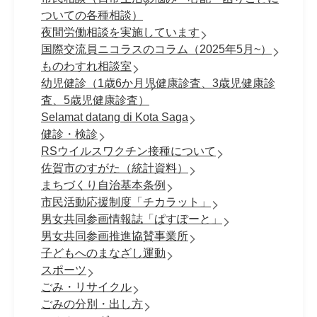
ついての各種相談）
夜間労働相談を実施しています
国際交流員ニコラスのコラム（2025年5月~）
ものわすれ相談室
幼児健診（1歳6か月児健康診査、3歳児健康診
査、5歳児健康診査）
Selamat datang di Kota Saga
健診・検診
RSウイルスワクチン接種について
佐賀市のすがた（統計資料）
まちづくり自治基本条例
市民活動応援制度「チカラット」
男女共同参画情報誌「ぱすぽーと」
男女共同参画推進協賛事業所
子どもへのまなざし運動
スポーツ
ごみ・リサイクル
ごみの分別・出し方