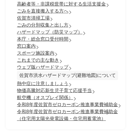
高齢者等・非課税世帯に対する生活支援金
ごみを直接搬入する方へ
佐賀市清掃工場
ごみの分別収集と出し方
ハザードマップ（防災マップ）
本庁・総合窓口受付時間
窓口案内
スポーツ施設案内
これまでの主な動き
ウェブ版ハザードマップ
佐賀市洪水ハザードマップ(避難地図)について
熱中症に注意しましょう
物価高騰対応新生児子育て応援手当
航空機（オスプレイ関係）
令和8年度佐賀市ゼロカーボン推進事業費補助金
令和8年度佐賀市ゼロカーボン推進事業費補助金
（住宅用太陽光発電設備・住宅用蓄電池）