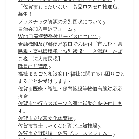
「佐賀市もったいない！食品ロスゼロ推進店」
募集！
プラスチック資源の分別回収について
自治会加入申込フォーム
Web口座振替受付サービスについて
金融機関及び郵便局窓口での納付【市民税・県
民税・森林環境税（特別徴収）、入湯税、たば
こ税、法人市民税】
職員出前講座
福祉まるごと相談窓口~福祉に関するお困りごと
まるごとお受けします~
佐賀市医療・福祉・保育施設等物価高騰対応応
援金
佐賀市で行うスポーツ合宿に補助金を交付しま
す。
佐賀市立諸富文化体育館
佐賀市富士しゃくなげ湖水上競技場
佐賀市立野球場（佐賀ブルースタジアム）