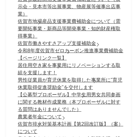
示会・見本市等出展事業、物産展等催事出店事
業）
佐賀市地場産品支援事業費補助金について（需
要開拓事業・新商品等開発事業・知的財産権取
得事業）
佐賀市働きやすさアップ支援補助金
令和8年度佐賀市ゼロカーボン推進事業費補助金
【ページリンク一覧】
居住用空き家を事業用にリノベーションする取
組を支援します！
男性従業員が育児休業を取得した事業所に"育児
休業取得促進奨励金"を交付します
【公募型プロポーザル】中学生用男女共同参画
に関する教材作成業務（本プロポーザルに対す
る質問はありませんでした）
農業者年金について
佐賀市排水対策基本計画【第2回改訂版】（案）
について