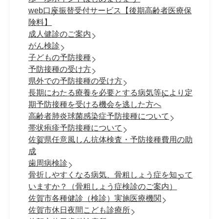
web口座振替受付サービス【後期高齢者医療保
険料】
成人健診のご案内
がん検診
子どもの予防接種
予防接種の受け方
県外での予防接種の受け方
長期にわたる療養を必要とする病気等により定
期予防接種を受ける機会を逃した方へ
高齢者肺炎球菌感染症予防接種について
帯状疱疹予防接種について
佐賀県任意風しん抗体検査・予防接種費用の助
成
歯周病検診
骨折しやすくなる病気、骨粗しょう症を知って
いますか？（骨粗しょう症検診のご案内）
佐賀市各種健診（検診）実施医療機関
佐賀市休日夜間こども診療所