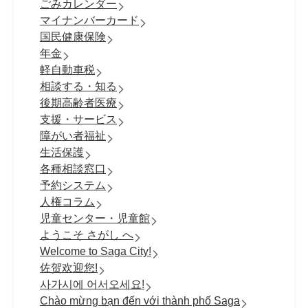
ごみカレンダー
マイナンバーカード
国民健康保険
年金
軽自動車税
相談する・知る
後期高齢者医療
支援・サービス
障がい者福祉
生活保護
各種相談窓口
予約システム
人権コラム
児童センター・児童館
ようこそ さがし へ
Welcome to Saga City!
佐贺欢迎您!
사가시에 어서오세요!
Chào mừng bạn đến với thành phố Saga