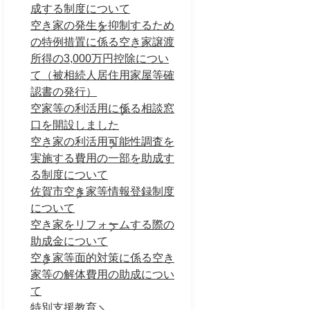
成する制度について
空き家の発生を抑制するため
の特例措置に係る空き家譲渡
所得の3,000万円控除につい
て（被相続人居住用家屋等確
認書の発行）
空家等の利活用に係る相談窓
口を開設しました
空き家の利活用可能性調査を
実施する費用の一部を助成す
る制度について
佐賀市空き家等情報登録制度
について
空き家をリフォームする際の
助成金について
空き家等面的対策に係る空き
家等の解体費用の助成につい
て
特別支援教育