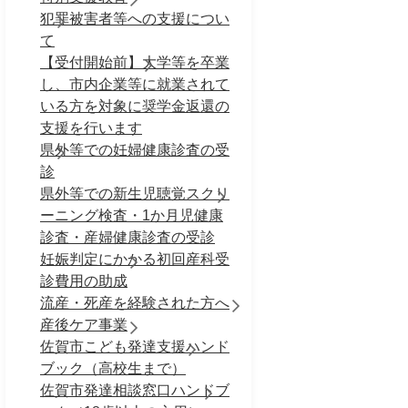
犯罪被害者等への支援につい
て
【受付開始前】大学等を卒業
し、市内企業等に就業されて
いる方を対象に奨学金返還の
支援を行います
県外等での妊婦健康診査の受
診
県外等での新生児聴覚スクリ
ーニング検査・1か月児健康
診査・産婦健康診査の受診
妊娠判定にかかる初回産科受
診費用の助成
流産・死産を経験された方へ
産後ケア事業
佐賀市こども発達支援ハンド
ブック（高校生まで）
佐賀市発達相談窓口ハンドブ