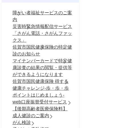
障がい者福祉サービスのご案
内
災害時緊急情報配信サービス
「さがん電話・さがんファッ
クス」
佐賀市国民健康保険の特定健
診のお知らせ
マイナンバーカードで特定健
康診査の結果の閲覧・提供等
ができるようになります
佐賀市国民健康保険 得する
健康チャレンジ-歩・歩・歩
ポイントはじめましょう-
web口座振替受付サービス
【後期高齢者医療保険料】
成人健診のご案内
がん検診