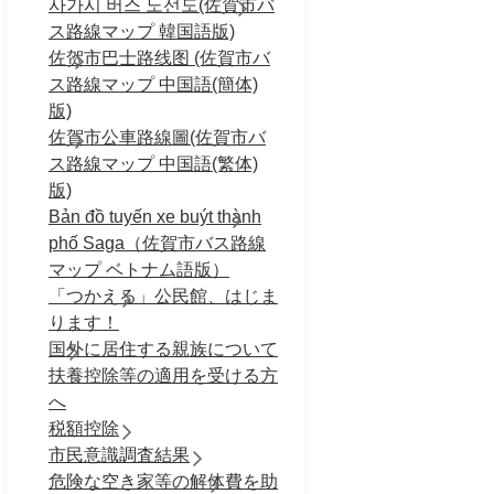
사가시 버스 노선도(佐賀市バ
ス路線マップ 韓国語版)
佐贺市巴士路线图 (佐賀市バ
ス路線マップ 中国語(簡体)
版)
佐賀市公車路線圖(佐賀市バ
ス路線マップ 中国語(繁体)
版)
Bản đồ tuyến xe buýt thành
phố Saga（佐賀市バス路線
マップ ベトナム語版）
「つかえる」公民館、はじま
ります！
国外に居住する親族について
扶養控除等の適用を受ける方
へ
税額控除
市民意識調査結果
危険な空き家等の解体費を助