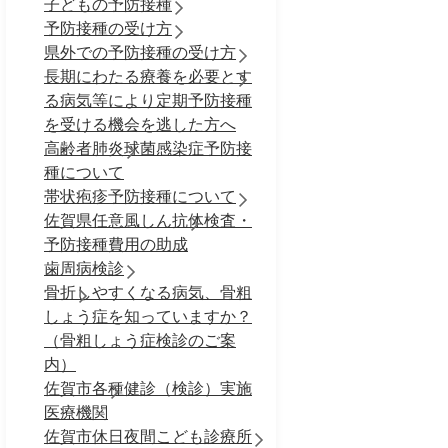
子どもの予防接種
予防接種の受け方
県外での予防接種の受け方
長期にわたる療養を必要とす
る病気等により定期予防接種
を受ける機会を逃した方へ
高齢者肺炎球菌感染症予防接
種について
帯状疱疹予防接種について
佐賀県任意風しん抗体検査・
予防接種費用の助成
歯周病検診
骨折しやすくなる病気、骨粗
しょう症を知っていますか？
（骨粗しょう症検診のご案
内）
佐賀市各種健診（検診）実施
医療機関
佐賀市休日夜間こども診療所