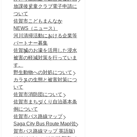
放課後児童クラブ電子申請に
ついて
佐賀市こどもまんなか
NEWS（ニュース）
河川清掃活動における企業等
パートナー募集
佐賀城のお濠を活用した浸水
被害の軽減対策を行っていま
す。
野生動物への対処について
カラスの生態と被害対策につ
いて
佐賀市消防団について
佐賀市まちづくり自治基本条
例について
佐賀市バス路線マップ
Saga City Bus Route Map(佐
賀市バス路線マップ 英語版)