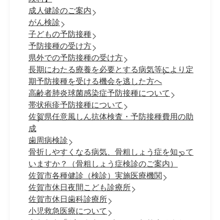
成人健診のご案内
がん検診
子どもの予防接種
予防接種の受け方
県外での予防接種の受け方
長期にわたる療養を必要とする病気等により定
期予防接種を受ける機会を逃した方へ
高齢者肺炎球菌感染症予防接種について
帯状疱疹予防接種について
佐賀県任意風しん抗体検査・予防接種費用の助
成
歯周病検診
骨折しやすくなる病気、骨粗しょう症を知って
いますか？（骨粗しょう症検診のご案内）
佐賀市各種健診（検診）実施医療機関
佐賀市休日夜間こども診療所
佐賀市休日歯科診療所
小児救急医療について