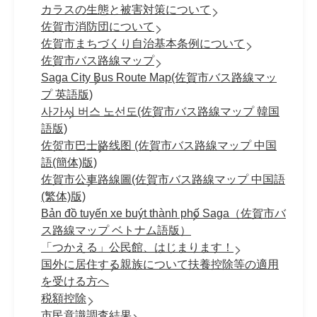
カラスの生態と被害対策について
佐賀市消防団について
佐賀市まちづくり自治基本条例について
佐賀市バス路線マップ
Saga City Bus Route Map(佐賀市バス路線マッ
プ 英語版)
사가시 버스 노선도(佐賀市バス路線マップ 韓国
語版)
佐贺市巴士路线图 (佐賀市バス路線マップ 中国
語(簡体)版)
佐賀市公車路線圖(佐賀市バス路線マップ 中国語
(繁体)版)
Bản đồ tuyến xe buýt thành phố Saga（佐賀市バ
ス路線マップ ベトナム語版）
「つかえる」公民館、はじまります！
国外に居住する親族について扶養控除等の適用
を受ける方へ
税額控除
市民意識調査結果