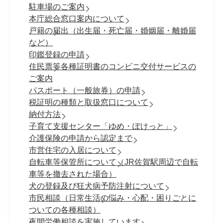
駐車場のご案内
本庁総合窓口案内について
戸籍の届出（出生届・死亡届・婚姻届・離婚届
など）
印鑑登録の申請
住民票等各種証明書のコンビニ交付サービスの
ご案内
パスポート（一般旅券）の申請
税証明の種類と取扱窓口について
納付方法
子育て支援センター「ゆめ・ぽけっと」
介護保険の申請から認定まで
市営住宅の入居について
自転車等保管所について（JR佐賀駅周辺で自転
車等を撤去された場合）
犬の登録及び狂犬病予防注射について
市民相談（日常生活の悩み・心配・困りごとに
ついての各種相談）
夜間労働相談を実施しています