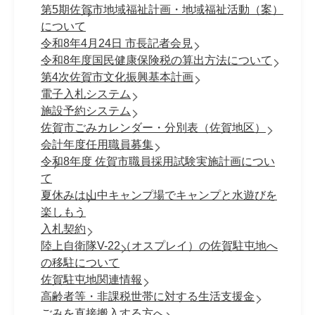
第5期佐賀市地域福祉計画・地域福祉活動（案）
について
令和8年4月24日 市長記者会見
令和8年度国民健康保険税の算出方法について
第4次佐賀市文化振興基本計画
電子入札システム
施設予約システム
佐賀市ごみカレンダー・分別表（佐賀地区）
会計年度任用職員募集
令和8年度 佐賀市職員採⽤試験実施計画につい
て
夏休みは山中キャンプ場でキャンプと水遊びを
楽しもう
入札契約
陸上自衛隊V-22（オスプレイ）の佐賀駐屯地へ
の移駐について
佐賀駐屯地関連情報
高齢者等・非課税世帯に対する生活支援金
ごみを直接搬入する方へ