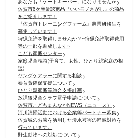
あなたも「ゲートキーパー」になりませんか
佐賀市6次産業認定品『いいモノさがし』の商品
をご紹介します！
『佐賀市トレーニングファーム』農業研修生を
募集しています！
狩猟免許を取得しませんか？~狩猟免許取得費用
等の一部を助成します~
こども家庭センター
家庭児童相談(子育て、女性、ひとり親家庭の相
談)
ヤングケアラーに関する相談
養育費確保支援について
ひとり親家庭等総合支援計画
放課後児童クラブ電子申請について
佐賀市こどもまんなかNEWS（ニュース）
河川清掃活動における企業等パートナー募集
佐賀城のお濠を活用した浸水被害の軽減対策を
行っています。
野生動物への対処について