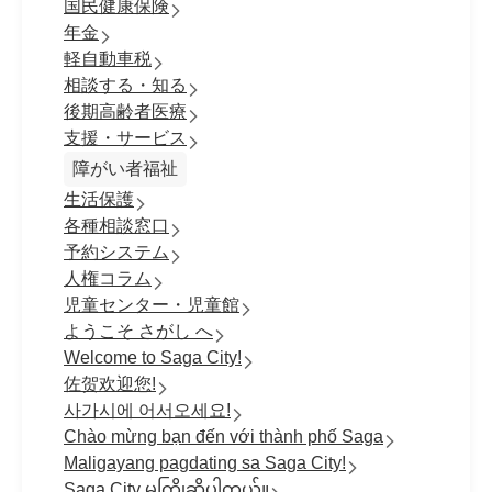
国民健康保険
年金
軽自動車税
相談する・知る
後期高齢者医療
支援・サービス
障がい者福祉
生活保護
各種相談窓口
予約システム
人権コラム
児童センター・児童館
ようこそ さがし へ
Welcome to Saga City!
佐贺欢迎您!
사가시에 어서오세요!
Chào mừng bạn đến với thành phố Saga
Maligayang pagdating sa Saga City!
Saga City မှကြိုဆိုပါတယ်။