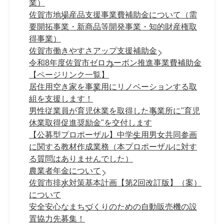
業）
佐賀市地場産品支援事業費補助金について（需
要開拓事業・新商品等開発事業・知的財産権取
得事業）
佐賀市働きやすさアップ支援補助金
令和8年度佐賀市ゼロカーボン推進事業費補助金
【ページリンク一覧】
居住用空き家を事業用にリノベーションする取
組を支援します！
男性従業員が育児休業を取得した事業所に"育児
休業取得促進奨励金"を交付します
【公募型プロポーザル】中学生用男女共同参画
に関する教材作成業務（本プロポーザルに対す
る質問はありませんでした）
農業者年金について
佐賀市排水対策基本計画【第2回改訂版】（案）
について
安全安心なまちづくりのための自動販売機の設
置協力先募集！