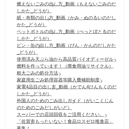
燃えないごみの出し方_動画（もえないごみのだ
しかた_どうが）
紙・布類の出し方_動画（かみ・ぬのるいのだし
かた_どうが）
ペットボトルの出し方_動画（ぺっとぼとるのだ
しかた_どうが）
ビン・缶の出し方_動画（びん・かんのだしかた
_どうが）
使用済み天ぷら油から高品質バイオディーゼル
燃料を作っています！（廃食用油リサイクル）
粗大ごみの処分方法
家庭用生ごみ処理容器等購入費補助制度
家電4品目の出し方_動画（かでん4ひんもくのだ
しかた_どうが）
外国人のためのごみ出しガイド（がいこくじん
のためのごみだしがいど）
スーパーでの店頭回収をご活用ください。
「佐賀市もったいない！食品ロスゼロ推進店」
募集！