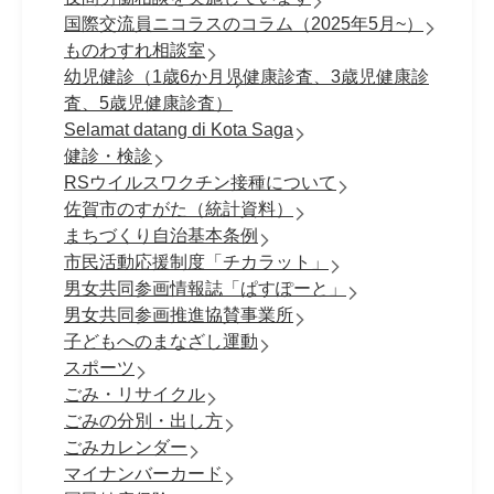
国際交流員ニコラスのコラム（2025年5月~）
ものわすれ相談室
幼児健診（1歳6か月児健康診査、3歳児健康診
査、5歳児健康診査）
Selamat datang di Kota Saga
健診・検診
RSウイルスワクチン接種について
佐賀市のすがた（統計資料）
まちづくり自治基本条例
市民活動応援制度「チカラット」
男女共同参画情報誌「ぱすぽーと」
男女共同参画推進協賛事業所
子どもへのまなざし運動
スポーツ
ごみ・リサイクル
ごみの分別・出し方
ごみカレンダー
マイナンバーカード