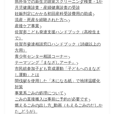
県外等での新生児聴覚スクリーニング検査・1か
月児健康診査・産婦健康診査の受診
妊娠判定にかかる初回産科受診費用の助成
流産・死産を経験された方へ
産後ケア事業
佐賀市こども発達支援ハンドブック（高校生ま
で）
佐賀市発達相談窓口ハンドブック（18歳以上の
方用）
青少年センター相談コーナー
テーマソング『まなざしアーチ』
市民総参加子ども育成運動「子どもへのまなざ
し運動」とは
間伐材を使用した「木になる紙」で地球温暖化
対策
事業系ごみの処理について
ごみの直接搬入は事前に予約が必要です
燃えるごみの出し方_動画（もえるごみのだしか
た_どうが）