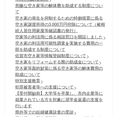
危険な空き家等の解体費を助成する制度につい
て
空き家の発生を抑制するための特例措置に係る
空き家譲渡所得の3,000万円控除について（被相
続人居住用家屋等確認書の発行）
空家等の利活用に係る相談窓口を開設しました
空き家の利活用可能性調査を実施する費用の一
部を助成する制度について
佐賀市空き家等情報登録制度について
空き家をリフォームする際の助成金について
空き家等面的対策に係る空き家等の解体費用の
助成について
特別支援教育
犯罪被害者等への支援について
【受付開始前】大学等を卒業し、市内企業等に
就業されている方を対象に奨学金返還の支援を
行います
県外等での妊婦健康診査の受診