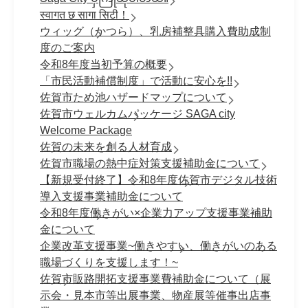
स्वागत छ सागा सिटी！
ウィッグ（かつら）、乳房補整具購入費助成制
度のご案内
令和8年度当初予算の概要
「市民活動補償制度」で活動に安心を!!
佐賀市ため池ハザードマップについて
佐賀市ウェルカムパッケージ SAGA city
Welcome Package
佐賀の未来を創る人材育成
佐賀市職場の熱中症対策支援補助金について
【新規受付終了】令和8年度佐賀市デジタル技術
導入支援事業補助金について
令和8年度働きがい×企業力アップ支援事業補助
金について
企業改革支援事業~働きやすい、働きがいのある
職場づくりを支援します！~
佐賀市販路開拓支援事業費補助金について（展
示会・見本市等出展事業、物産展等催事出店事