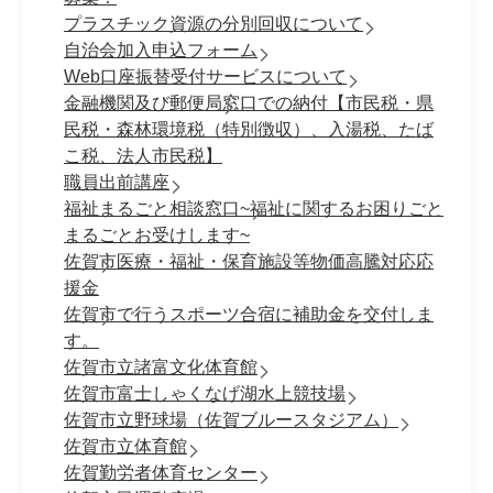
プラスチック資源の分別回収について
自治会加入申込フォーム
Web口座振替受付サービスについて
金融機関及び郵便局窓口での納付【市民税・県
民税・森林環境税（特別徴収）、入湯税、たば
こ税、法人市民税】
職員出前講座
福祉まるごと相談窓口~福祉に関するお困りごと
まるごとお受けします~
佐賀市医療・福祉・保育施設等物価高騰対応応
援金
佐賀市で行うスポーツ合宿に補助金を交付しま
す。
佐賀市立諸富文化体育館
佐賀市富士しゃくなげ湖水上競技場
佐賀市立野球場（佐賀ブルースタジアム）
佐賀市立体育館
佐賀勤労者体育センター