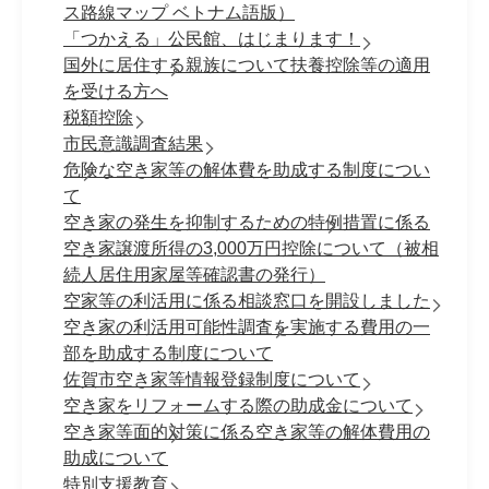
ス路線マップ ベトナム語版）
「つかえる」公民館、はじまります！
国外に居住する親族について扶養控除等の適用
を受ける方へ
税額控除
市民意識調査結果
危険な空き家等の解体費を助成する制度につい
て
空き家の発生を抑制するための特例措置に係る
空き家譲渡所得の3,000万円控除について（被相
続人居住用家屋等確認書の発行）
空家等の利活用に係る相談窓口を開設しました
空き家の利活用可能性調査を実施する費用の一
部を助成する制度について
佐賀市空き家等情報登録制度について
空き家をリフォームする際の助成金について
空き家等面的対策に係る空き家等の解体費用の
助成について
特別支援教育