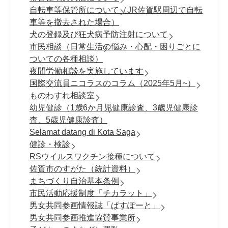
自転車等保管所について（JR佐賀駅周辺で自転
車等を撤去された場合）
犬の登録及び狂犬病予防注射について
市民相談（日常生活の悩み・心配・困りごとに
ついての各種相談）
夜間労働相談を実施しています
国際交流員ニコラスのコラム（2025年5月~）
ものわすれ相談室
幼児健診（1歳6か月児健康診査、3歳児健康診
査、5歳児健康診査）
Selamat datang di Kota Saga
健診・検診
RSウイルスワクチン接種について
佐賀市のすがた（統計資料）
まちづくり自治基本条例
市民活動応援制度「チカラット」
男女共同参画情報誌「ぱすぽーと」
男女共同参画推進協賛事業所