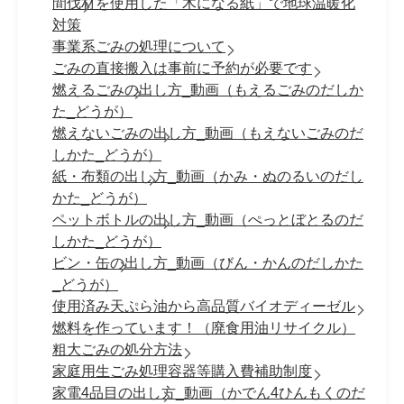
間伐材を使用した「木になる紙」で地球温暖化
対策
事業系ごみの処理について
ごみの直接搬入は事前に予約が必要です
燃えるごみの出し方_動画（もえるごみのだしか
た_どうが）
燃えないごみの出し方_動画（もえないごみのだ
しかた_どうが）
紙・布類の出し方_動画（かみ・ぬのるいのだし
かた_どうが）
ペットボトルの出し方_動画（ぺっとぼとるのだ
しかた_どうが）
ビン・缶の出し方_動画（びん・かんのだしかた
_どうが）
使用済み天ぷら油から高品質バイオディーゼル
燃料を作っています！（廃食用油リサイクル）
粗大ごみの処分方法
家庭用生ごみ処理容器等購入費補助制度
家電4品目の出し方_動画（かでん4ひんもくのだ