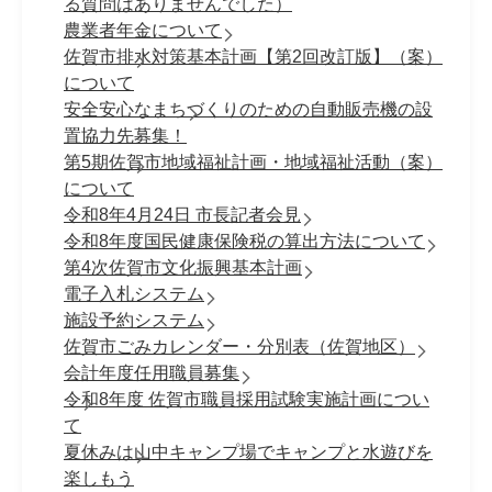
る質問はありませんでした）
農業者年金について
佐賀市排水対策基本計画【第2回改訂版】（案）
について
安全安心なまちづくりのための自動販売機の設
置協力先募集！
第5期佐賀市地域福祉計画・地域福祉活動（案）
について
令和8年4月24日 市長記者会見
令和8年度国民健康保険税の算出方法について
第4次佐賀市文化振興基本計画
電子入札システム
施設予約システム
佐賀市ごみカレンダー・分別表（佐賀地区）
会計年度任用職員募集
令和8年度 佐賀市職員採⽤試験実施計画につい
て
夏休みは山中キャンプ場でキャンプと水遊びを
楽しもう