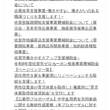
金について
企業改革支援事業~働きやすい、働きがいのある
職場づくりを支援します！~
佐賀市販路開拓支援事業費補助金について（展
示会・見本市等出展事業、物産展等催事出店事
業）
佐賀市地場産品支援事業費補助金について（需
要開拓事業・新商品等開発事業・知的財産権取
得事業）
佐賀市働きやすさアップ支援補助金
令和8年度佐賀市ゼロカーボン推進事業費補助金
【ページリンク一覧】
居住用空き家を事業用にリノベーションする取
組を支援します！
男性従業員が育児休業を取得した事業所に"育児
休業取得促進奨励金"を交付します
【公募型プロポーザル】中学生用男女共同参画
に関する教材作成業務（本プロポーザルに対す