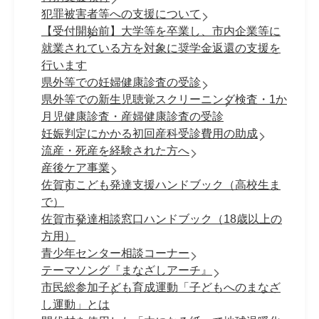
犯罪被害者等への支援について
【受付開始前】大学等を卒業し、市内企業等に
就業されている方を対象に奨学金返還の支援を
行います
県外等での妊婦健康診査の受診
県外等での新生児聴覚スクリーニング検査・1か
月児健康診査・産婦健康診査の受診
妊娠判定にかかる初回産科受診費用の助成
流産・死産を経験された方へ
産後ケア事業
佐賀市こども発達支援ハンドブック（高校生ま
で）
佐賀市発達相談窓口ハンドブック（18歳以上の
方用）
青少年センター相談コーナー
テーマソング『まなざしアーチ』
市民総参加子ども育成運動「子どもへのまなざ
し運動」とは