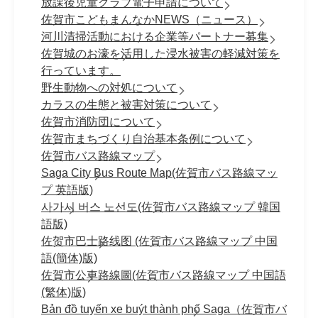
放課後児童クラブ電子申請について
佐賀市こどもまんなかNEWS（ニュース）
河川清掃活動における企業等パートナー募集
佐賀城のお濠を活用した浸水被害の軽減対策を
行っています。
野生動物への対処について
カラスの生態と被害対策について
佐賀市消防団について
佐賀市まちづくり自治基本条例について
佐賀市バス路線マップ
Saga City Bus Route Map(佐賀市バス路線マッ
プ 英語版)
사가시 버스 노선도(佐賀市バス路線マップ 韓国
語版)
佐贺市巴士路线图 (佐賀市バス路線マップ 中国
語(簡体)版)
佐賀市公車路線圖(佐賀市バス路線マップ 中国語
(繁体)版)
Bản đồ tuyến xe buýt thành phố Saga（佐賀市バ