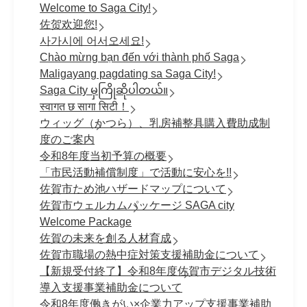
Welcome to Saga City!
佐贺欢迎您!
사가시에 어서오세요!
Chào mừng bạn đến với thành phố Saga
Maligayang pagdating sa Saga City!
Saga City မှကြိုဆိုပါတယ်။
स्वागत छ सागा सिटी！
ウィッグ（かつら）、乳房補整具購入費助成制
度のご案内
令和8年度当初予算の概要
「市民活動補償制度」で活動に安心を!!
佐賀市ため池ハザードマップについて
佐賀市ウェルカムパッケージ SAGA city
Welcome Package
佐賀の未来を創る人材育成
佐賀市職場の熱中症対策支援補助金について
【新規受付終了】令和8年度佐賀市デジタル技術
導入支援事業補助金について
令和8年度働きがい×企業力アップ支援事業補助