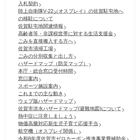
入札契約
陸上自衛隊V-22（オスプレイ）の佐賀駐屯地へ
の移駐について
佐賀駐屯地関連情報
高齢者等・非課税世帯に対する生活支援金
ごみを直接搬入する方へ
佐賀市清掃工場
ごみの分別収集と出し方
ハザードマップ（防災マップ）
本庁・総合窓口受付時間
窓口案内
スポーツ施設案内
これまでの主な動き
ウェブ版ハザードマップ
佐賀市洪水ハザードマップ(避難地図)について
熱中症に注意しましょう
物価高騰対応新生児子育て応援手当
航空機（オスプレイ関係）
令和8年度佐賀市ゼロカーボン推進事業費補助金