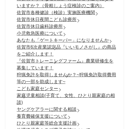
いますか？（骨粗しょう症検診のご案内）
佐賀市各種健診（検診）実施医療機関
佐賀市休日夜間こども診療所
佐賀市休日歯科診療所
小児救急医療について
あなたも「ゲートキーパー」になりませんか
佐賀市6次産業認定品『いいモノさがし』の商品
をご紹介します！
『佐賀市トレーニングファーム』農業研修生を
募集しています！
狩猟免許を取得しませんか？~狩猟免許取得費用
等の一部を助成します~
こども家庭センター
家庭児童相談(子育て、女性、ひとり親家庭の相
談)
ヤングケアラーに関する相談
養育費確保支援について
ひとり親家庭等総合支援計画