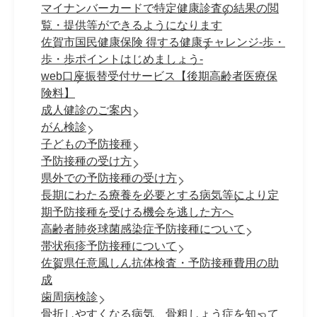
マイナンバーカードで特定健康診査の結果の閲
覧・提供等ができるようになります
佐賀市国民健康保険 得する健康チャレンジ-歩・
歩・歩ポイントはじめましょう-
web口座振替受付サービス【後期高齢者医療保
険料】
成人健診のご案内
がん検診
子どもの予防接種
予防接種の受け方
県外での予防接種の受け方
長期にわたる療養を必要とする病気等により定
期予防接種を受ける機会を逃した方へ
高齢者肺炎球菌感染症予防接種について
帯状疱疹予防接種について
佐賀県任意風しん抗体検査・予防接種費用の助
成
歯周病検診
骨折しやすくなる病気、骨粗しょう症を知って