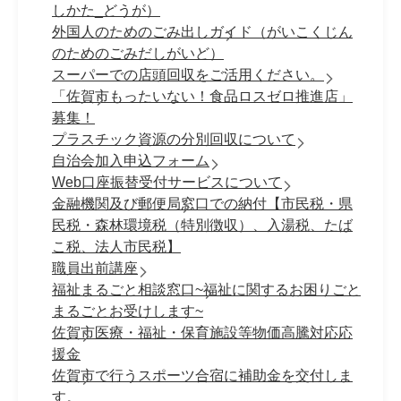
しかた_どうが）
外国人のためのごみ出しガイド（がいこくじん
のためのごみだしがいど）
スーパーでの店頭回収をご活用ください。
「佐賀市もったいない！食品ロスゼロ推進店」
募集！
プラスチック資源の分別回収について
自治会加入申込フォーム
Web口座振替受付サービスについて
金融機関及び郵便局窓口での納付【市民税・県
民税・森林環境税（特別徴収）、入湯税、たば
こ税、法人市民税】
職員出前講座
福祉まるごと相談窓口~福祉に関するお困りごと
まるごとお受けします~
佐賀市医療・福祉・保育施設等物価高騰対応応
援金
佐賀市で行うスポーツ合宿に補助金を交付しま
す。