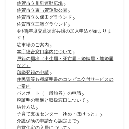
佐賀市立川副運動広場
佐賀市立東与賀運動公園
佐賀市立久保田グラウンド
佐賀市立三瀬グラウンド
令和8年度交通災害共済の加入申込が始まりま
す！
駐車場のご案内
本庁総合窓口案内について
戸籍の届出（出生届・死亡届・婚姻届・離婚届
など）
印鑑登録の申請
住民票等各種証明書のコンビニ交付サービスの
ご案内
パスポート（一般旅券）の申請
税証明の種類と取扱窓口について
納付方法
子育て支援センター「ゆめ・ぽけっと」
介護保険の申請から認定まで
市営住宅の入居について