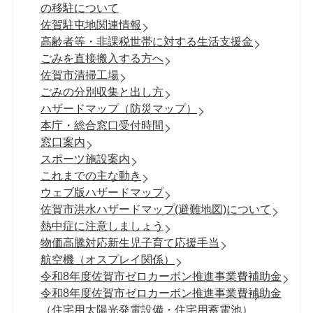
の移駐について
佐賀駐屯地関連情報
高齢者等・非課税世帯に対する生活支援金
ごみを直接搬入する方へ
佐賀市清掃工場
ごみの分別収集と出し方
ハザードマップ（防災マップ）
本庁・総合窓口受付時間
窓口案内
スポーツ施設案内
これまでの主な動き
ウェブ版ハザードマップ
佐賀市洪水ハザードマップ(避難地図)について
熱中症に注意しましょう
物価高騰対応新生児子育て応援手当
航空機（オスプレイ関係）
令和8年度佐賀市ゼロカーボン推進事業費補助金
令和8年度佐賀市ゼロカーボン推進事業費補助金
（住宅用太陽光発電設備・住宅用蓄電池）