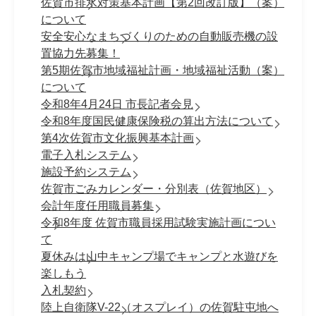
佐賀市排水対策基本計画【第2回改訂版】（案）
について
安全安心なまちづくりのための自動販売機の設
置協力先募集！
第5期佐賀市地域福祉計画・地域福祉活動（案）
について
令和8年4月24日 市長記者会見
令和8年度国民健康保険税の算出方法について
第4次佐賀市文化振興基本計画
電子入札システム
施設予約システム
佐賀市ごみカレンダー・分別表（佐賀地区）
会計年度任用職員募集
令和8年度 佐賀市職員採⽤試験実施計画につい
て
夏休みは山中キャンプ場でキャンプと水遊びを
楽しもう
入札契約
陸上自衛隊V-22（オスプレイ）の佐賀駐屯地へ