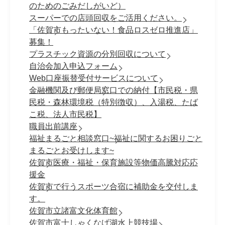
のためのごみだしがいど）
スーパーでの店頭回収をご活用ください。
「佐賀市もったいない！食品ロスゼロ推進店」
募集！
プラスチック資源の分別回収について
自治会加入申込フォーム
Web口座振替受付サービスについて
金融機関及び郵便局窓口での納付【市民税・県
民税・森林環境税（特別徴収）、入湯税、たば
こ税、法人市民税】
職員出前講座
福祉まるごと相談窓口~福祉に関するお困りごと
まるごとお受けします~
佐賀市医療・福祉・保育施設等物価高騰対応応
援金
佐賀市で行うスポーツ合宿に補助金を交付しま
す。
佐賀市立諸富文化体育館
佐賀市富士しゃくなげ湖水上競技場