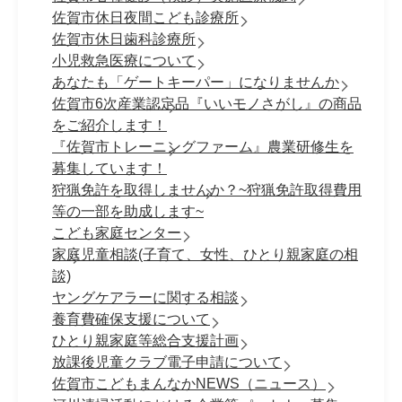
佐賀市休日夜間こども診療所
佐賀市休日歯科診療所
小児救急医療について
あなたも「ゲートキーパー」になりませんか
佐賀市6次産業認定品『いいモノさがし』の商品
をご紹介します！
『佐賀市トレーニングファーム』農業研修生を
募集しています！
狩猟免許を取得しませんか？~狩猟免許取得費用
等の一部を助成します~
こども家庭センター
家庭児童相談(子育て、女性、ひとり親家庭の相
談)
ヤングケアラーに関する相談
養育費確保支援について
ひとり親家庭等総合支援計画
放課後児童クラブ電子申請について
佐賀市こどもまんなかNEWS（ニュース）