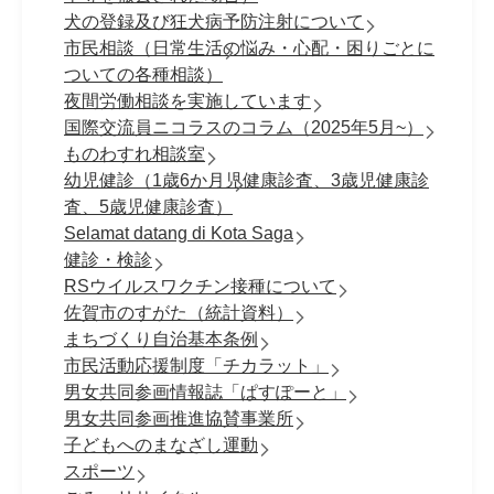
犬の登録及び狂犬病予防注射について
市民相談（日常生活の悩み・心配・困りごとに
ついての各種相談）
夜間労働相談を実施しています
国際交流員ニコラスのコラム（2025年5月~）
ものわすれ相談室
幼児健診（1歳6か月児健康診査、3歳児健康診
査、5歳児健康診査）
Selamat datang di Kota Saga
健診・検診
RSウイルスワクチン接種について
佐賀市のすがた（統計資料）
まちづくり自治基本条例
市民活動応援制度「チカラット」
男女共同参画情報誌「ぱすぽーと」
男女共同参画推進協賛事業所
子どもへのまなざし運動
スポーツ