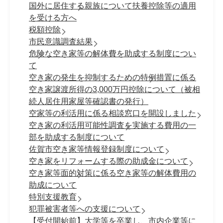
国外に居住する親族について扶養控除等の適用
を受ける方へ
税額控除
市民意識調査結果
危険な空き家等の解体費を助成する制度につい
て
空き家の発生を抑制するための特例措置に係る
空き家譲渡所得の3,000万円控除について（被相
続人居住用家屋等確認書の発行）
空家等の利活用に係る相談窓口を開設しました
空き家の利活用可能性調査を実施する費用の一
部を助成する制度について
佐賀市空き家等情報登録制度について
空き家をリフォームする際の助成金について
空き家等面的対策に係る空き家等の解体費用の
助成について
特別支援教育
犯罪被害者等への支援について
【受付開始前】大学等を卒業し、市内企業等に