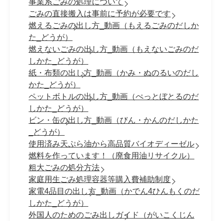
事業系ごみの処理について
ごみの直接搬入は事前に予約が必要です
燃えるごみの出し方_動画（もえるごみのだしか
た_どうが）
燃えないごみの出し方_動画（もえないごみのだ
しかた_どうが）
紙・布類の出し方_動画（かみ・ぬのるいのだし
かた_どうが）
ペットボトルの出し方_動画（ぺっとぼとるのだ
しかた_どうが）
ビン・缶の出し方_動画（びん・かんのだしかた
_どうが）
使用済み天ぷら油から高品質バイオディーゼル
燃料を作っています！（廃食用油リサイクル）
粗大ごみの処分方法
家庭用生ごみ処理容器等購入費補助制度
家電4品目の出し方_動画（かでん4ひんもくのだ
しかた_どうが）
外国人のためのごみ出しガイド（がいこくじん