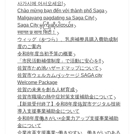
사가시에 어서오세요!
Chào mừng bạn đến với thành phố Saga
Maligayang pagdating sa Saga City!
Saga City မှကြိုဆိုပါတယ်။
स्वागत छ सागा सिटी！
ウィッグ（かつら）、乳房補整具購入費助成制
度のご案内
令和8年度当初予算の概要
「市民活動補償制度」で活動に安心を!!
佐賀市ため池ハザードマップについて
佐賀市ウェルカムパッケージ SAGA city
Welcome Package
佐賀の未来を創る人材育成
佐賀市職場の熱中症対策支援補助金について
【新規受付終了】令和8年度佐賀市デジタル技術
導入支援事業補助金について
令和8年度働きがい×企業力アップ支援事業補助
金について
企業改革支援事業~働きやすい、働きがいのある