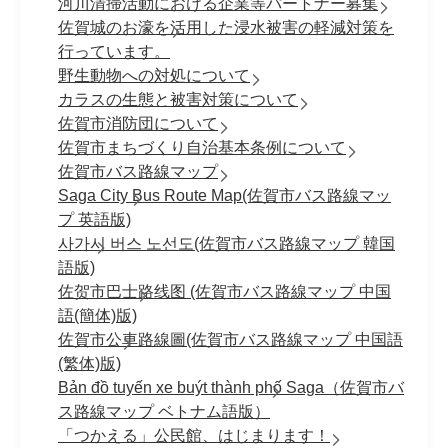
河川清掃活動における企業等パートナー募集
佐賀城のお濠を活用した浸水被害の軽減対策を
行っています。
野生動物への対処について
カラスの生態と被害対策について
佐賀市消防団について
佐賀市まちづくり自治基本条例について
佐賀市バス路線マップ
Saga City Bus Route Map(佐賀市バス路線マッ
プ 英語版)
사가시 버스 노선도(佐賀市バス路線マップ 韓国
語版)
佐贺市巴士路线图 (佐賀市バス路線マップ 中国
語(簡体)版)
佐賀市公車路線圖(佐賀市バス路線マップ 中国語
(繁体)版)
Bản đồ tuyến xe buýt thành phố Saga（佐賀市バ
ス路線マップ ベトナム語版）
「つかえる」公民館、はじまります！