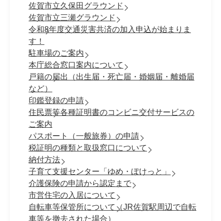
佐賀市立久保田グラウンド
佐賀市立三瀬グラウンド
令和8年度交通災害共済の加入申込が始まりま
す！
駐車場のご案内
本庁総合窓口案内について
戸籍の届出（出生届・死亡届・婚姻届・離婚届
など）
印鑑登録の申請
住民票等各種証明書のコンビニ交付サービスの
ご案内
パスポート（一般旅券）の申請
税証明の種類と取扱窓口について
納付方法
子育て支援センター「ゆめ・ぽけっと」
介護保険の申請から認定まで
市営住宅の入居について
自転車等保管所について（JR佐賀駅周辺で自転
車等を撤去された場合）