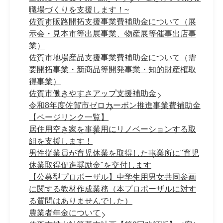
職場づくりを支援します！~
佐賀市販路開拓支援事業費補助金について（展
示会・見本市等出展事業、物産展等催事出店事
業）
佐賀市地場産品支援事業費補助金について（需
要開拓事業・新商品等開発事業・知的財産権取
得事業）
佐賀市働きやすさアップ支援補助金
令和8年度佐賀市ゼロカーボン推進事業費補助金
【ページリンク一覧】
居住用空き家を事業用にリノベーションする取
組を支援します！
男性従業員が育児休業を取得した事業所に"育児
休業取得促進奨励金"を交付します
【公募型プロポーザル】中学生用男女共同参画
に関する教材作成業務（本プロポーザルに対す
る質問はありませんでした）
農業者年金について