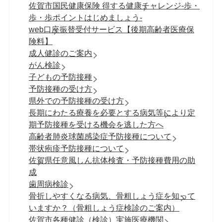
佐賀市国民健康保険 得する健康チャレンジ-歩・
歩・歩ポイントはじめましょう-
web口座振替受付サービス【後期高齢者医療保
険料】
成人健診のご案内
がん検診
子どもの予防接種
予防接種の受け方
県外での予防接種の受け方
長期にわたる療養を必要とする病気等により定
期予防接種を受ける機会を逃した方へ
高齢者肺炎球菌感染症予防接種について
帯状疱疹予防接種について
佐賀県任意風しん抗体検査・予防接種費用の助
成
歯周病検診
骨折しやすくなる病気、骨粗しょう症を知って
いますか？（骨粗しょう症検診のご案内）
佐賀市各種健診（検診）実施医療機関