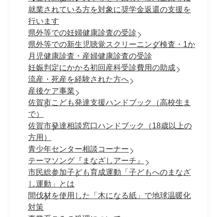
就業されている方を対象に奨学金返還の支援を
行います
県外等での妊婦健康診査の受診
県外等での新生児聴覚スクリーニング検査・1か
月児健康診査・産婦健康診査の受診
妊娠判定にかかる初回産科受診費用の助成
流産・死産を経験された方へ
産後ケア事業
佐賀市こども発達支援ハンドブック（高校生ま
で）
佐賀市発達相談窓口ハンドブック（18歳以上の
方用）
青少年センター相談コーナー
テーマソング『まなざしアーチ』
市民総参加子ども育成運動「子どもへのまなざ
し運動」とは
間伐材を使用した「木になる紙」で地球温暖化
対策