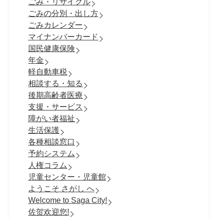
ごみ・リサイクル
ごみの分別・出し方
ごみカレンダー
マイナンバーカード
国民健康保険
年金
軽自動車税
相談する・知る
後期高齢者医療
支援・サービス
障がい者福祉
生活保護
各種相談窓口
予約システム
人権コラム
児童センター・児童館
ようこそ さがし へ
Welcome to Saga City!
佐贺欢迎您!