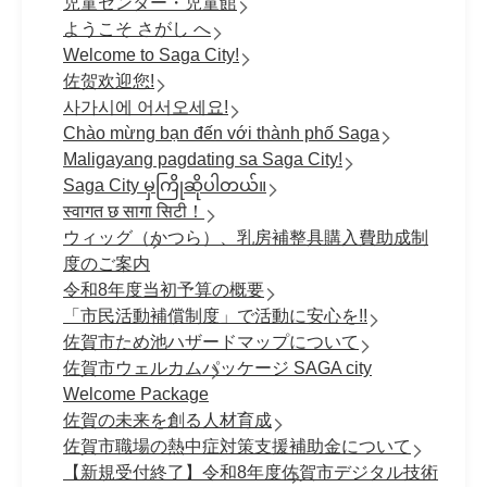
児童センター・児童館
ようこそ さがし へ
Welcome to Saga City!
佐贺欢迎您!
사가시에 어서오세요!
Chào mừng bạn đến với thành phố Saga
Maligayang pagdating sa Saga City!
Saga City မှကြိုဆိုပါတယ်။
स्वागत छ सागा सिटी！
ウィッグ（かつら）、乳房補整具購入費助成制
度のご案内
令和8年度当初予算の概要
「市民活動補償制度」で活動に安心を!!
佐賀市ため池ハザードマップについて
佐賀市ウェルカムパッケージ SAGA city
Welcome Package
佐賀の未来を創る人材育成
佐賀市職場の熱中症対策支援補助金について
【新規受付終了】令和8年度佐賀市デジタル技術