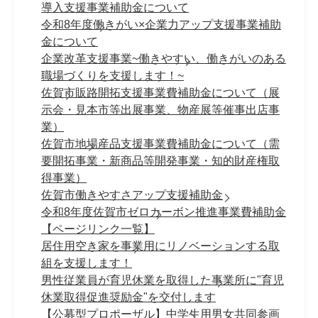
導入支援事業補助金について
令和8年度働きがい×企業力アップ支援事業補助
金について
企業改革支援事業~働きやすい、働きがいのある
職場づくりを支援します！~
佐賀市販路開拓支援事業費補助金について（展
示会・見本市等出展事業、物産展等催事出店事
業）
佐賀市地場産品支援事業費補助金について（需
要開拓事業・新商品等開発事業・知的財産権取
得事業）
佐賀市働きやすさアップ支援補助金
令和8年度佐賀市ゼロカーボン推進事業費補助金
【ページリンク一覧】
居住用空き家を事業用にリノベーションする取
組を支援します！
男性従業員が育児休業を取得した事業所に"育児
休業取得促進奨励金"を交付します
【公募型プロポーザル】中学生用男女共同参画