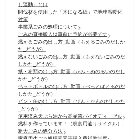
し運動」とは
間伐材を使用した「木になる紙」で地球温暖化
対策
事業系ごみの処理について
ごみの直接搬入は事前に予約が必要です
燃えるごみの出し方_動画（もえるごみのだしか
た_どうが）
燃えないごみの出し方_動画（もえないごみのだ
しかた_どうが）
紙・布類の出し方_動画（かみ・ぬのるいのだし
かた_どうが）
ペットボトルの出し方_動画（ぺっとぼとるのだ
しかた_どうが）
ビン・缶の出し方_動画（びん・かんのだしかた
_どうが）
使用済み天ぷら油から高品質バイオディーゼル
燃料を作っています！（廃食用油リサイクル）
粗大ごみの処分方法
家庭用生ごみ処理容器等購入費補助制度