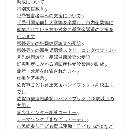
助成について
特別支援教育
犯罪被害者等への支援について
【受付開始前】大学等を卒業し、市内企業等に
就業されている方を対象に奨学金返還の支援を
行います
県外等での妊婦健康診査の受診
県外等での新生児聴覚スクリーニング検査・1か
月児健康診査・産婦健康診査の受診
妊娠判定にかかる初回産科受診費用の助成
流産・死産を経験された方へ
産後ケア事業
佐賀市こども発達支援ハンドブック（高校生ま
で）
佐賀市発達相談窓口ハンドブック（18歳以上の
方用）
青少年センター相談コーナー
テーマソング『まなざしアーチ』
市民総参加子ども育成運動「子どもへのまなざ