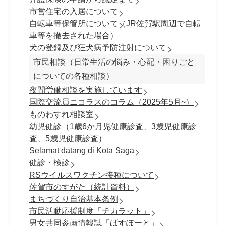
市営住宅の入居について
自転車等保管所について（JR佐賀駅周辺で自転
車等を撤去された場合）
犬の登録及び狂犬病予防注射について
市民相談（日常生活の悩み・心配・困りごと
についての各種相談）
夜間労働相談を実施しています
国際交流員ニコラスのコラム（2025年5月~）
ものわすれ相談室
幼児健診（1歳6か月児健康診査、3歳児健康診
査、5歳児健康診査）
Selamat datang di Kota Saga
健診・検診
RSウイルスワクチン接種について
佐賀市のすがた（統計資料）
まちづくり自治基本条例
市民活動応援制度「チカラット」
男女共同参画情報誌「ぱすぽーと」