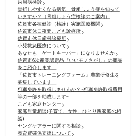
歯周病検診
骨折しやすくなる病気、骨粗しょう症を知って
いますか？（骨粗しょう症検診のご案内）
佐賀市各種健診（検診）実施医療機関
佐賀市休日夜間こども診療所
佐賀市休日歯科診療所
小児救急医療について
あなたも「ゲートキーパー」になりませんか
佐賀市6次産業認定品『いいモノさがし』の商品
をご紹介します！
『佐賀市トレーニングファーム』農業研修生を
募集しています！
狩猟免許を取得しませんか？~狩猟免許取得費用
等の一部を助成します~
こども家庭センター
家庭児童相談(子育て、女性、ひとり親家庭の相
談)
ヤングケアラーに関する相談
養育費確保支援について