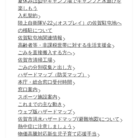
夏休みは山中キャンプ場でキャンプと水遊びを
楽しもう
入札契約
陸上自衛隊V-22（オスプレイ）の佐賀駐屯地へ
の移駐について
佐賀駐屯地関連情報
高齢者等・非課税世帯に対する生活支援金
ごみを直接搬入する方へ
佐賀市清掃工場
ごみの分別収集と出し方
ハザードマップ（防災マップ）
本庁・総合窓口受付時間
窓口案内
スポーツ施設案内
これまでの主な動き
ウェブ版ハザードマップ
佐賀市洪水ハザードマップ(避難地図)について
熱中症に注意しましょう
物価高騰対応新生児子育て応援手当