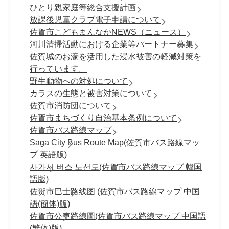
ひとり親家庭等総合支援計画
放課後児童クラブ電子申請について
佐賀市こどもまんなかNEWS（ニュース）
河川清掃活動における企業等パートナー募集
佐賀城のお濠を活用した浸水被害の軽減対策を
行っています。
野生動物への対処について
カラスの生態と被害対策について
佐賀市消防団について
佐賀市まちづくり自治基本条例について
佐賀市バス路線マップ
Saga City Bus Route Map(佐賀市バス路線マッ
プ 英語版)
사가시 버스 노선도(佐賀市バス路線マップ 韓国
語版)
佐贺市巴士路线图 (佐賀市バス路線マップ 中国
語(簡体)版)
佐賀市公車路線圖(佐賀市バス路線マップ 中国語
(繁体)版)