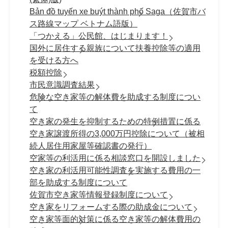
Bản đồ tuyến xe buýt thành phố Saga（佐賀市バ
ス路線マップ ベトナム語版）
「つかえる」公民館、はじまります！
国外に居住する親族について扶養控除等の適用
を受ける方へ
税額控除
市民意識調査結果
危険な空き家等の解体費を助成する制度につい
て
空き家の発生を抑制するための特例措置に係る
空き家譲渡所得の3,000万円控除について（被相
続人居住用家屋等確認書の発行）
空家等の利活用に係る相談窓口を開設しました
空き家の利活用可能性調査を実施する費用の一
部を助成する制度について
佐賀市空き家等情報登録制度について
空き家をリフォームする際の助成金について
空き家等面的対策に係る空き家等の解体費用の