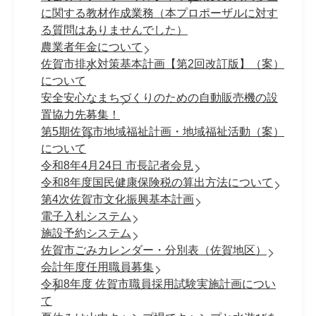
に関する教材作成業務（本プロポーザルに対す
る質問はありませんでした）
農業者年金について
佐賀市排水対策基本計画【第2回改訂版】（案）
について
安全安心なまちづくりのための自動販売機の設
置協力先募集！
第5期佐賀市地域福祉計画・地域福祉活動（案）
について
令和8年4月24日 市長記者会見
令和8年度国民健康保険税の算出方法について
第4次佐賀市文化振興基本計画
電子入札システム
施設予約システム
佐賀市ごみカレンダー・分別表（佐賀地区）
会計年度任用職員募集
令和8年度 佐賀市職員採⽤試験実施計画につい
て