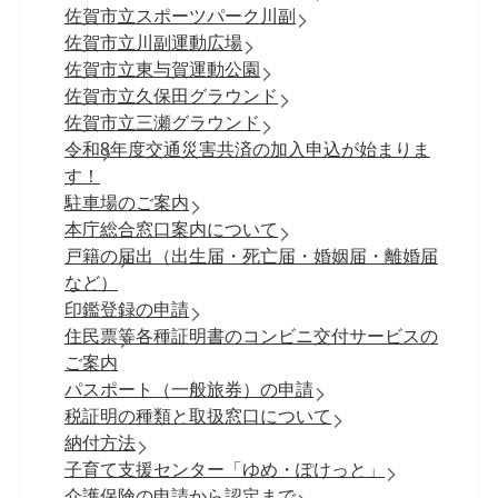
佐賀市立スポーツパーク川副
佐賀市立川副運動広場
佐賀市立東与賀運動公園
佐賀市立久保田グラウンド
佐賀市立三瀬グラウンド
令和8年度交通災害共済の加入申込が始まりま
す！
駐車場のご案内
本庁総合窓口案内について
戸籍の届出（出生届・死亡届・婚姻届・離婚届
など）
印鑑登録の申請
住民票等各種証明書のコンビニ交付サービスの
ご案内
パスポート（一般旅券）の申請
税証明の種類と取扱窓口について
納付方法
子育て支援センター「ゆめ・ぽけっと」
介護保険の申請から認定まで