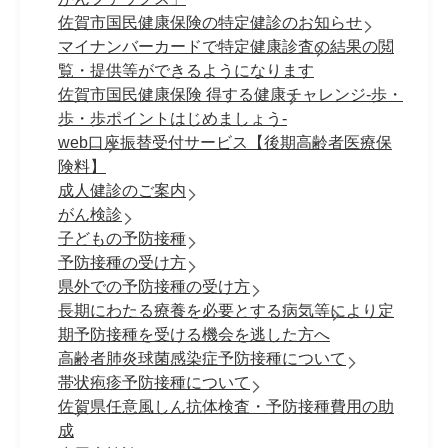
佐賀市国民健康保険の特定健診のお知らせ
マイナンバーカードで特定健康診査の結果の閲
覧・提供等ができるようになります
佐賀市国民健康保険 得する健康チャレンジ-歩・
歩・歩ポイントはじめましょう-
web口座振替受付サービス【後期高齢者医療保
険料】
成人健診のご案内
がん検診
子どもの予防接種
予防接種の受け方
県外での予防接種の受け方
長期にわたる療養を必要とする病気等により定
期予防接種を受ける機会を逃した方へ
高齢者肺炎球菌感染症予防接種について
帯状疱疹予防接種について
佐賀県任意風しん抗体検査・予防接種費用の助
成