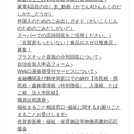
家電4品目の出し方_動画（かでん4ひんもくのだ
しかた_どうが）
外国人のためのごみ出しガイド（がいこくじん
のためのごみだしがいど）
スーパーでの店頭回収をご活用ください。
「佐賀市もったいない！食品ロスゼロ推進店」
募集！
プラスチック資源の分別回収について
自治会加入申込フォーム
Web口座振替受付サービスについて
金融機関及び郵便局窓口での納付【市民税・県
民税・森林環境税（特別徴収）、入湯税、たば
こ税、法人市民税】
職員出前講座
福祉まるごと相談窓口~福祉に関するお困りごと
まるごとお受けします~
佐賀市医療・福祉・保育施設等物価高騰対応応
援金