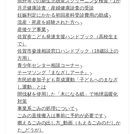
県外等での新生児聴覚スクリーニング検査・1か
月児健康診査・産婦健康診査の受診
妊娠判定にかかる初回産科受診費用の助成
流産・死産を経験された方へ
産後ケア事業
佐賀市こども発達支援ハンドブック（高校生ま
で）
佐賀市発達相談窓口ハンドブック（18歳以上の
方用）
青少年センター相談コーナー
テーマソング『まなざしアーチ』
市民総参加子ども育成運動「子どもへのまなざ
し運動」とは
間伐材を使用した「木になる紙」で地球温暖化
対策
事業系ごみの処理について
ごみの直接搬入は事前に予約が必要です
燃えるごみの出し方_動画（もえるごみのだしか
た_どうが）