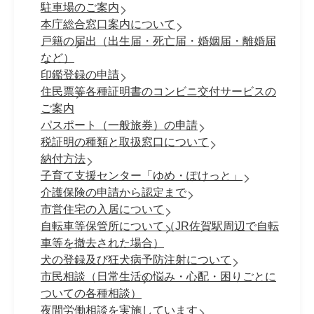
駐車場のご案内
本庁総合窓口案内について
戸籍の届出（出生届・死亡届・婚姻届・離婚届
など）
印鑑登録の申請
住民票等各種証明書のコンビニ交付サービスの
ご案内
パスポート（一般旅券）の申請
税証明の種類と取扱窓口について
納付方法
子育て支援センター「ゆめ・ぽけっと」
介護保険の申請から認定まで
市営住宅の入居について
自転車等保管所について（JR佐賀駅周辺で自転
車等を撤去された場合）
犬の登録及び狂犬病予防注射について
市民相談（日常生活の悩み・心配・困りごとに
ついての各種相談）
夜間労働相談を実施しています