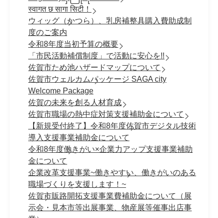
स्वागत छ सागा सिटी！
ウィッグ（かつら）、乳房補整具購入費助成制
度のご案内
令和8年度当初予算の概要
「市民活動補償制度」で活動に安心を!!
佐賀市ため池ハザードマップについて
佐賀市ウェルカムパッケージ SAGA city
Welcome Package
佐賀の未来を創る人材育成
佐賀市職場の熱中症対策支援補助金について
【新規受付終了】令和8年度佐賀市デジタル技術
導入支援事業補助金について
令和8年度働きがい×企業力アップ支援事業補助
金について
企業改革支援事業~働きやすい、働きがいのある
職場づくりを支援します！~
佐賀市販路開拓支援事業費補助金について（展
示会・見本市等出展事業、物産展等催事出店事