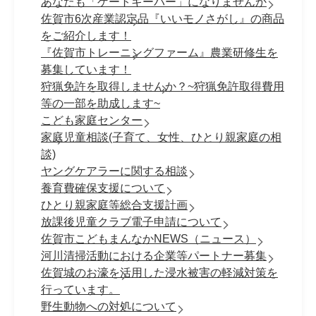
あなたも「ゲートキーパー」になりませんか
佐賀市6次産業認定品『いいモノさがし』の商品
をご紹介します！
『佐賀市トレーニングファーム』農業研修生を
募集しています！
狩猟免許を取得しませんか？~狩猟免許取得費用
等の一部を助成します~
こども家庭センター
家庭児童相談(子育て、女性、ひとり親家庭の相
談)
ヤングケアラーに関する相談
養育費確保支援について
ひとり親家庭等総合支援計画
放課後児童クラブ電子申請について
佐賀市こどもまんなかNEWS（ニュース）
河川清掃活動における企業等パートナー募集
佐賀城のお濠を活用した浸水被害の軽減対策を
行っています。
野生動物への対処について