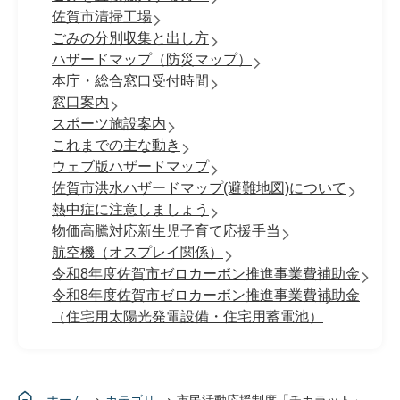
佐賀市清掃工場
ごみの分別収集と出し方
ハザードマップ（防災マップ）
本庁・総合窓口受付時間
窓口案内
スポーツ施設案内
これまでの主な動き
ウェブ版ハザードマップ
佐賀市洪水ハザードマップ(避難地図)について
熱中症に注意しましょう
物価高騰対応新生児子育て応援手当
航空機（オスプレイ関係）
令和8年度佐賀市ゼロカーボン推進事業費補助金
令和8年度佐賀市ゼロカーボン推進事業費補助金
（住宅用太陽光発電設備・住宅用蓄電池）
ホーム
カテゴリ
市民活動応援制度「チカラット」