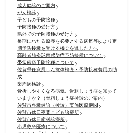
成人健診のご案内
がん検診
子どもの予防接種
予防接種の受け方
県外での予防接種の受け方
長期にわたる療養を必要とする病気等により定
期予防接種を受ける機会を逃した方へ
高齢者肺炎球菌感染症予防接種について
帯状疱疹予防接種について
佐賀県任意風しん抗体検査・予防接種費用の助
成
歯周病検診
骨折しやすくなる病気、骨粗しょう症を知って
いますか？（骨粗しょう症検診のご案内）
佐賀市各種健診（検診）実施医療機関
佐賀市休日夜間こども診療所
佐賀市休日歯科診療所
小児救急医療について