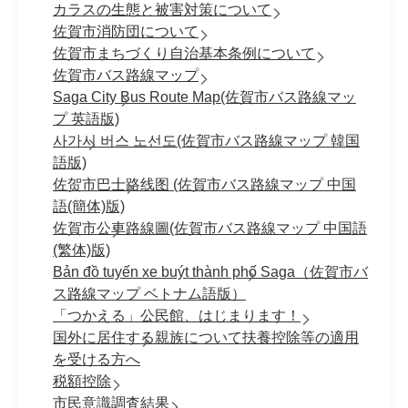
カラスの生態と被害対策について
佐賀市消防団について
佐賀市まちづくり自治基本条例について
佐賀市バス路線マップ
Saga City Bus Route Map(佐賀市バス路線マッ
プ 英語版)
사가시 버스 노선도(佐賀市バス路線マップ 韓国
語版)
佐贺市巴士路线图 (佐賀市バス路線マップ 中国
語(簡体)版)
佐賀市公車路線圖(佐賀市バス路線マップ 中国語
(繁体)版)
Bản đồ tuyến xe buýt thành phố Saga（佐賀市バ
ス路線マップ ベトナム語版）
「つかえる」公民館、はじまります！
国外に居住する親族について扶養控除等の適用
を受ける方へ
税額控除
市民意識調査結果