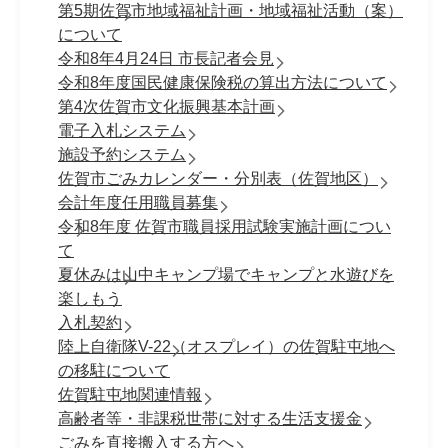
第5期佐賀市地域福祉計画・地域福祉活動（案）
について
令和8年4月24日 市長記者会見
令和8年度国民健康保険税の算出方法について
第4次佐賀市文化振興基本計画
電子入札システム
施設予約システム
佐賀市ごみカレンダー・分別表（佐賀地区）
会計年度任用職員募集
令和8年度 佐賀市職員採⽤試験実施計画につい
て
夏休みは山中キャンプ場でキャンプと水遊びを
楽しもう
入札契約
陸上自衛隊V-22（オスプレイ）の佐賀駐屯地へ
の移駐について
佐賀駐屯地関連情報
高齢者等・非課税世帯に対する生活支援金
ごみを直接搬入する方へ