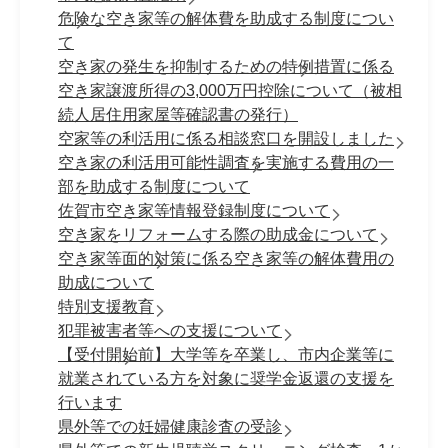
危険な空き家等の解体費を助成する制度につい
て
空き家の発生を抑制するための特例措置に係る
空き家譲渡所得の3,000万円控除について（被相
続人居住用家屋等確認書の発行）
空家等の利活用に係る相談窓口を開設しました
空き家の利活用可能性調査を実施する費用の一
部を助成する制度について
佐賀市空き家等情報登録制度について
空き家をリフォームする際の助成金について
空き家等面的対策に係る空き家等の解体費用の
助成について
特別支援教育
犯罪被害者等への支援について
【受付開始前】大学等を卒業し、市内企業等に
就業されている方を対象に奨学金返還の支援を
行います
県外等での妊婦健康診査の受診