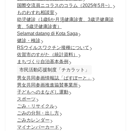
国際交流員ニコラスのコラム（2025年5月~）
ものわすれ相談室
幼児健診（1歳6か月児健康診査、3歳児健康診
査、5歳児健康診査）
Selamat datang di Kota Saga
健診・検診
RSウイルスワクチン接種について
佐賀市のすがた（統計資料）
まちづくり自治基本条例
市民活動応援制度「チカラット」
男女共同参画情報誌「ぱすぽーと」
男女共同参画推進協賛事業所
子どもへのまなざし運動
スポーツ
ごみ・リサイクル
ごみの分別・出し方
ごみカレンダー
マイナンバーカード