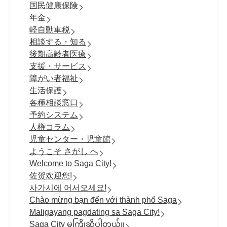
国民健康保険
年金
軽自動車税
相談する・知る
後期高齢者医療
支援・サービス
障がい者福祉
生活保護
各種相談窓口
予約システム
人権コラム
児童センター・児童館
ようこそ さがし へ
Welcome to Saga City!
佐贺欢迎您!
사가시에 어서오세요!
Chào mừng bạn đến với thành phố Saga
Maligayang pagdating sa Saga City!
Saga City မှကြိုဆိုပါတယ်။