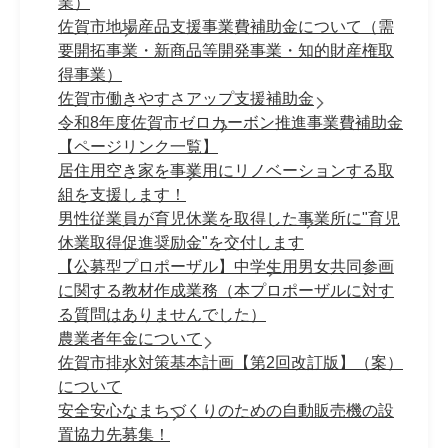
業）
佐賀市地場産品支援事業費補助金について（需
要開拓事業・新商品等開発事業・知的財産権取
得事業）
佐賀市働きやすさアップ支援補助金
令和8年度佐賀市ゼロカーボン推進事業費補助金
【ページリンク一覧】
居住用空き家を事業用にリノベーションする取
組を支援します！
男性従業員が育児休業を取得した事業所に"育児
休業取得促進奨励金"を交付します
【公募型プロポーザル】中学生用男女共同参画
に関する教材作成業務（本プロポーザルに対す
る質問はありませんでした）
農業者年金について
佐賀市排水対策基本計画【第2回改訂版】（案）
について
安全安心なまちづくりのための自動販売機の設
置協力先募集！