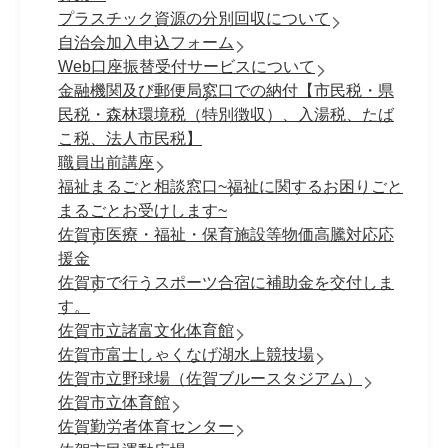
プラスチック資源の分別回収について
自治会加入申込フォーム
Web口座振替受付サービスについて
金融機関及び郵便局窓口での納付【市民税・県
民税・森林環境税（特別徴収）、入湯税、たば
こ税、法人市民税】
職員出前講座
福祉まるごと相談窓口~福祉に関するお困りごと
まるごとお受けします~
佐賀市医療・福祉・保育施設等物価高騰対応応
援金
佐賀市で行うスポーツ合宿に補助金を交付しま
す。
佐賀市立諸富文化体育館
佐賀市富士しゃくなげ湖水上競技場
佐賀市立野球場（佐賀ブルースタジアム）
佐賀市立体育館
佐賀勤労者体育センター