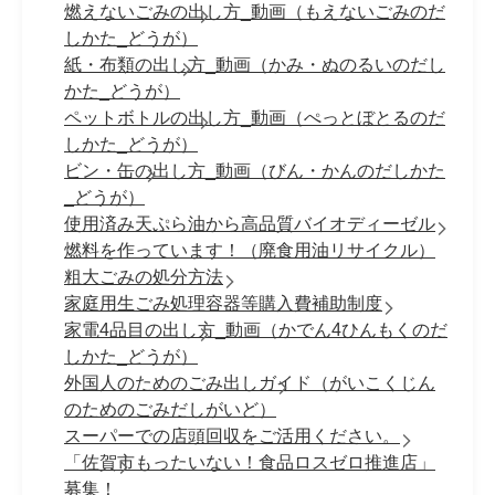
燃えないごみの出し方_動画（もえないごみのだ
しかた_どうが）
紙・布類の出し方_動画（かみ・ぬのるいのだし
かた_どうが）
ペットボトルの出し方_動画（ぺっとぼとるのだ
しかた_どうが）
ビン・缶の出し方_動画（びん・かんのだしかた
_どうが）
使用済み天ぷら油から高品質バイオディーゼル
燃料を作っています！（廃食用油リサイクル）
粗大ごみの処分方法
家庭用生ごみ処理容器等購入費補助制度
家電4品目の出し方_動画（かでん4ひんもくのだ
しかた_どうが）
外国人のためのごみ出しガイド（がいこくじん
のためのごみだしがいど）
スーパーでの店頭回収をご活用ください。
「佐賀市もったいない！食品ロスゼロ推進店」
募集！