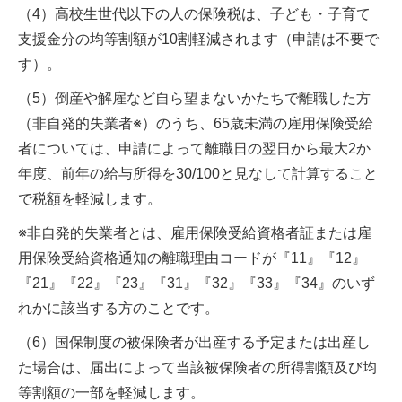
（4）高校生世代以下の人の保険税は、子ども・子育て
支援金分の均等割額が10割軽減されます（申請は不要で
す）。
（5）倒産や解雇など自ら望まないかたちで離職した方
（非自発的失業者※）のうち、65歳未満の雇用保険受給
者については、申請によって離職日の翌日から最大2か
年度、前年の給与所得を30/100と見なして計算すること
で税額を軽減します。
※非自発的失業者とは、雇用保険受給資格者証または雇
用保険受給資格通知の離職理由コードが『11』『12』
『21』『22』『23』『31』『32』『33』『34』のいず
れかに該当する方のことです。
（6）国保制度の被保険者が出産する予定または出産し
た場合は、届出によって当該被保険者の所得割額及び均
等割額の一部を軽減します。