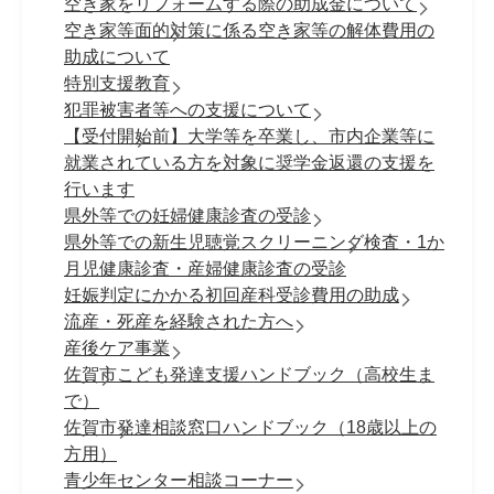
空き家をリフォームする際の助成金について
空き家等面的対策に係る空き家等の解体費用の
助成について
特別支援教育
犯罪被害者等への支援について
【受付開始前】大学等を卒業し、市内企業等に
就業されている方を対象に奨学金返還の支援を
行います
県外等での妊婦健康診査の受診
県外等での新生児聴覚スクリーニング検査・1か
月児健康診査・産婦健康診査の受診
妊娠判定にかかる初回産科受診費用の助成
流産・死産を経験された方へ
産後ケア事業
佐賀市こども発達支援ハンドブック（高校生ま
で）
佐賀市発達相談窓口ハンドブック（18歳以上の
方用）
青少年センター相談コーナー