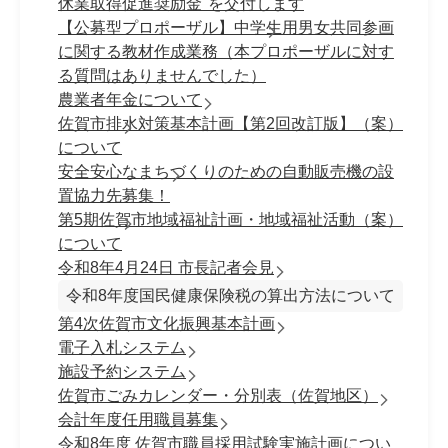
休業取得促進奨励金"を交付します
【公募型プロポーザル】中学生用男女共同参画
に関する教材作成業務（本プロポーザルに対す
る質問はありませんでした）
農業者年金について
佐賀市排水対策基本計画【第2回改訂版】（案）
について
安全安心なまちづくりのための自動販売機の設
置協力先募集！
第5期佐賀市地域福祉計画・地域福祉活動（案）
について
令和8年4月24日 市長記者会見
令和8年度国民健康保険税の算出方法について
第4次佐賀市文化振興基本計画
電子入札システム
施設予約システム
佐賀市ごみカレンダー・分別表（佐賀地区）
会計年度任用職員募集
令和8年度 佐賀市職員採⽤試験実施計画につい