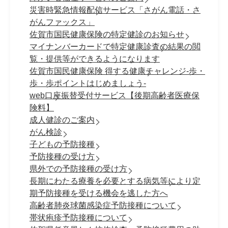
災害時緊急情報配信サービス「さがん電話・さ
がんファックス」
佐賀市国民健康保険の特定健診のお知らせ
マイナンバーカードで特定健康診査の結果の閲
覧・提供等ができるようになります
佐賀市国民健康保険 得する健康チャレンジ-歩・
歩・歩ポイントはじめましょう-
web口座振替受付サービス【後期高齢者医療保
険料】
成人健診のご案内
がん検診
子どもの予防接種
予防接種の受け方
県外での予防接種の受け方
長期にわたる療養を必要とする病気等により定
期予防接種を受ける機会を逃した方へ
高齢者肺炎球菌感染症予防接種について
帯状疱疹予防接種について