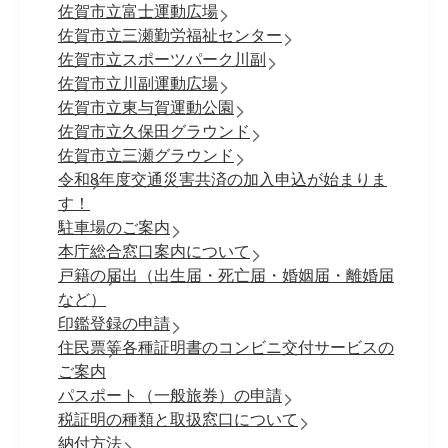
佐賀市立富士運動広場
佐賀市立三瀬勤労福祉センター
佐賀市立スポーツパーク川副
佐賀市立川副運動広場
佐賀市立東与賀運動公園
佐賀市立久保田グラウンド
佐賀市立三瀬グラウンド
令和8年度交通災害共済の加入申込が始まりま
す！
駐車場のご案内
本庁総合窓口案内について
戸籍の届出（出生届・死亡届・婚姻届・離婚届
など）
印鑑登録の申請
住民票等各種証明書のコンビニ交付サービスの
ご案内
パスポート（一般旅券）の申請
税証明の種類と取扱窓口について
納付方法