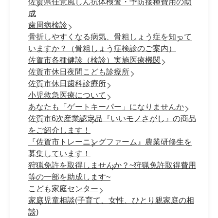
佐賀県任意風しん抗体検査・予防接種費用の助
成
歯周病検診
骨折しやすくなる病気、骨粗しょう症を知って
いますか？（骨粗しょう症検診のご案内）
佐賀市各種健診（検診）実施医療機関
佐賀市休日夜間こども診療所
佐賀市休日歯科診療所
小児救急医療について
あなたも「ゲートキーパー」になりませんか
佐賀市6次産業認定品『いいモノさがし』の商品
をご紹介します！
『佐賀市トレーニングファーム』農業研修生を
募集しています！
狩猟免許を取得しませんか？~狩猟免許取得費用
等の一部を助成します~
こども家庭センター
家庭児童相談(子育て、女性、ひとり親家庭の相
談)