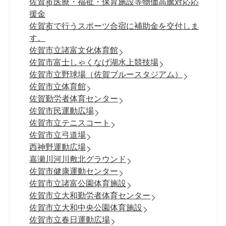
佐賀市医療・福祉・保育施設等物価高騰対応応
援金
佐賀市で行うスポーツ合宿に補助金を交付しま
す。
佐賀市立諸富文化体育館
佐賀市富士しゃくなげ湖水上競技場
佐賀市立野球場（佐賀ブルースタジアム）
佐賀市立体育館
佐賀勤労者体育センター
佐賀市民運動広場
佐賀市立テニスコート
佐賀市立弓道場
西神野運動広場
嘉瀬川河川敷北グラウンド
佐賀市健康運動センター
佐賀市立諸富公園体育施設
佐賀市立大和勤労者体育センター
佐賀市立大和中央公園体育施設
佐賀市立春日運動広場