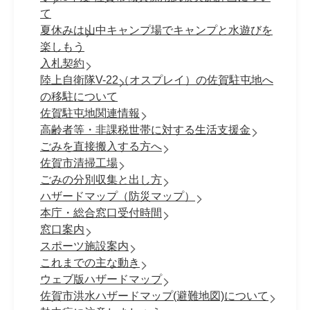
て
夏休みは山中キャンプ場でキャンプと水遊びを
楽しもう
入札契約
陸上自衛隊V-22（オスプレイ）の佐賀駐屯地へ
の移駐について
佐賀駐屯地関連情報
高齢者等・非課税世帯に対する生活支援金
ごみを直接搬入する方へ
佐賀市清掃工場
ごみの分別収集と出し方
ハザードマップ（防災マップ）
本庁・総合窓口受付時間
窓口案内
スポーツ施設案内
これまでの主な動き
ウェブ版ハザードマップ
佐賀市洪水ハザードマップ(避難地図)について