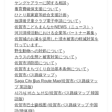
ヤングケアラーに関する相談
養育費確保支援について
ひとり親家庭等総合支援計画
放課後児童クラブ電子申請について
佐賀市こどもまんなかNEWS（ニュース）
河川清掃活動における企業等パートナー募集
佐賀城のお濠を活用した浸水被害の軽減対策を
行っています。
野生動物への対処について
カラスの生態と被害対策について
佐賀市消防団について
佐賀市まちづくり自治基本条例について
佐賀市バス路線マップ
Saga City Bus Route Map(佐賀市バス路線マッ
プ 英語版)
사가시 버스 노선도(佐賀市バス路線マップ 韓国
語版)
佐贺市巴士路线图 (佐賀市バス路線マップ 中国
語(簡体)版)