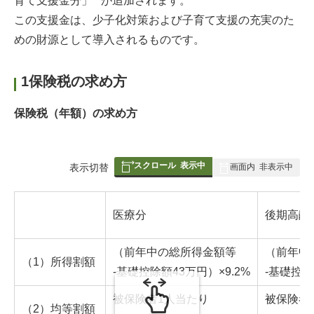
育て支援金分」**が追加されます。
この支援金は、少子化対策および子育て支援の充実のた
めの財源として導入されるものです。
1保険税の求め方
保険税（年額）の求め方
スクロール
表示中
表
表示切替
画面内
非表示中
組
み
医療分
後期高齢
の
（前年中の総所得金額等
（前年中
（1）所得割額
-基礎控除額43万円）×9.2%
-基礎控除
被保険者1人当たり
被保険者
（2）均等割額