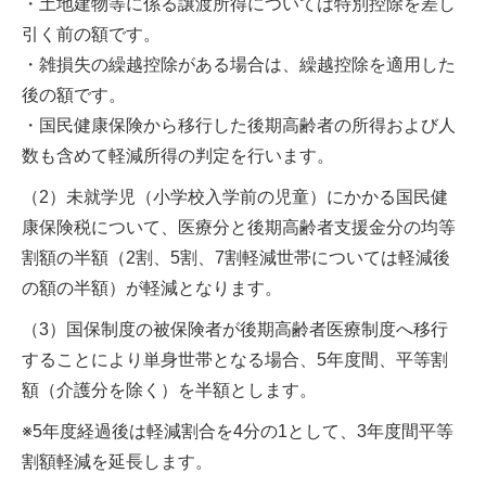
・土地建物等に係る譲渡所得については特別控除を差し
引く前の額です。
・雑損失の繰越控除がある場合は、繰越控除を適用した
後の額です。
・国民健康保険から移行した後期高齢者の所得および人
数も含めて軽減所得の判定を行います。
（2）未就学児（小学校入学前の児童）にかかる国民健
康保険税について、医療分と後期高齢者支援金分の均等
割額の半額（2割、5割、7割軽減世帯については軽減後
の額の半額）が軽減となります。
（3）国保制度の被保険者が後期高齢者医療制度へ移行
することにより単身世帯となる場合、5年度間、平等割
額（介護分を除く）を半額とします。
※5年度経過後は軽減割合を4分の1として、3年度間平等
割額軽減を延長します。