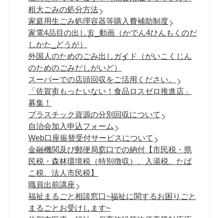
粗大ごみの処分方法
家庭用生ごみ処理容器等購入費補助制度
家電4品目の出し方_動画（かでん4ひんもくのだ
しかた_どうが）
外国人のためのごみ出しガイド（がいこくじん
のためのごみだしがいど）
スーパーでの店頭回収をご活用ください。
「佐賀市もったいない！食品ロスゼロ推進店」
募集！
プラスチック資源の分別回収について
自治会加入申込フォーム
Web口座振替受付サービスについて
金融機関及び郵便局窓口での納付【市民税・県
民税・森林環境税（特別徴収）、入湯税、たば
こ税、法人市民税】
職員出前講座
福祉まるごと相談窓口~福祉に関するお困りごと
まるごとお受けします~