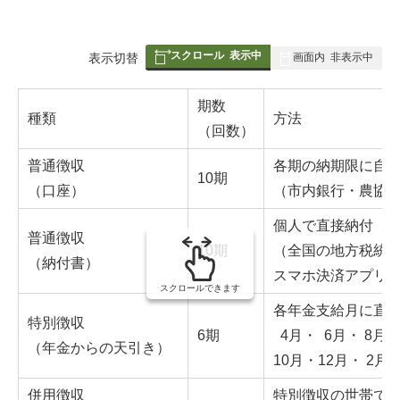
スクロール
表示中
表
表示切替
画面内
非表示中
組
み
期数
種類
方法
の
（回数）
普通徴収
各期の納期限に自
10期
（口座）
（市内銀行・農協
個人で直接納付
普通徴収
10期
（全国の地方税統一
（納付書）
スマホ決済アプリ
スクロールできます
各年金支給月に直
特別徴収
6期
4月・ 6月・ 8月
（年金からの天引き）
10月・12月・ 2月
併用徴収
特別徴収の世帯で