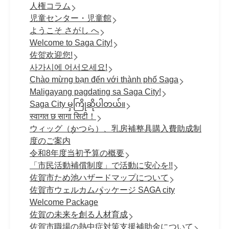
人権コラム
児童センター・児童館
ようこそ さがし へ
Welcome to Saga City!
佐贺欢迎您!
사가시에 어서오세요!
Chào mừng bạn đến với thành phố Saga
Maligayang pagdating sa Saga City!
Saga City မှကြိုဆိုပါတယ်။
स्वागत छ सागा सिटी！
ウィッグ（かつら）、乳房補整具購入費助成制
度のご案内
令和8年度当初予算の概要
「市民活動補償制度」で活動に安心を!!
佐賀市ため池ハザードマップについて
佐賀市ウェルカムパッケージ SAGA city
Welcome Package
佐賀の未来を創る人材育成
佐賀市職場の熱中症対策支援補助金について