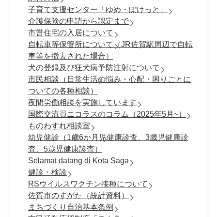
子育て支援センター「ゆめ・ぽけっと」
介護保険の申請から認定まで
市営住宅の入居について
自転車等保管所について（JR佐賀駅周辺で自転
車等を撤去された場合）
犬の登録及び狂犬病予防注射について
市民相談（日常生活の悩み・心配・困りごとに
ついての各種相談）
夜間労働相談を実施しています
国際交流員ニコラスのコラム（2025年5月~）
ものわすれ相談室
幼児健診（1歳6か月児健康診査、3歳児健康診
査、5歳児健康診査）
Selamat datang di Kota Saga
健診・検診
RSウイルスワクチン接種について
佐賀市のすがた（統計資料）
まちづくり自治基本条例