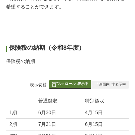
希望することができます。
保険税の納期（令和8年度）
保険税の納期
スクロール
表示中
表
表示切替
画面内
非表示中
組
み
普通徴収
特別徴収
の
1期
6月30日
4月15日
2期
7月31日
6月15日