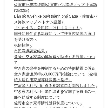
佐賀市公車路線圖(佐賀市バス路線マップ 中国語
(繁体)版)
Bản đồ tuyến xe buýt thành phố Saga（佐賀市バ
ス路線マップ ベトナム語版）
「つかえる」公民館、はじまります！
国外に居住する親族について扶養控除等の適用
を受ける方へ
税額控除
市民意識調査結果
危険な空き家等の解体費を助成する制度につい
て
空き家の発生を抑制するための特例措置に係る
空き家譲渡所得の3,000万円控除について（被相
続人居住用家屋等確認書の発行）
空家等の利活用に係る相談窓口を開設しました
空き家の利活用可能性調査を実施する費用の一
部を助成する制度について
佐賀市空き家等情報登録制度について