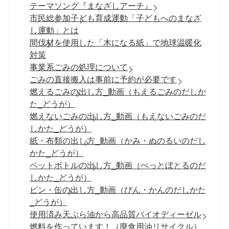
テーマソング『まなざしアーチ』
市民総参加子ども育成運動「子どもへのまなざ
し運動」とは
間伐材を使用した「木になる紙」で地球温暖化
対策
事業系ごみの処理について
ごみの直接搬入は事前に予約が必要です
燃えるごみの出し方_動画（もえるごみのだしか
た_どうが）
燃えないごみの出し方_動画（もえないごみのだ
しかた_どうが）
紙・布類の出し方_動画（かみ・ぬのるいのだし
かた_どうが）
ペットボトルの出し方_動画（ぺっとぼとるのだ
しかた_どうが）
ビン・缶の出し方_動画（びん・かんのだしかた
_どうが）
使用済み天ぷら油から高品質バイオディーゼル
燃料を作っています！（廃食用油リサイクル）