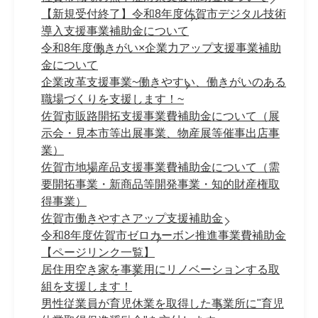
【新規受付終了】令和8年度佐賀市デジタル技術
導入支援事業補助金について
令和8年度働きがい×企業力アップ支援事業補助
金について
企業改革支援事業~働きやすい、働きがいのある
職場づくりを支援します！~
佐賀市販路開拓支援事業費補助金について（展
示会・見本市等出展事業、物産展等催事出店事
業）
佐賀市地場産品支援事業費補助金について（需
要開拓事業・新商品等開発事業・知的財産権取
得事業）
佐賀市働きやすさアップ支援補助金
令和8年度佐賀市ゼロカーボン推進事業費補助金
【ページリンク一覧】
居住用空き家を事業用にリノベーションする取
組を支援します！
男性従業員が育児休業を取得した事業所に"育児