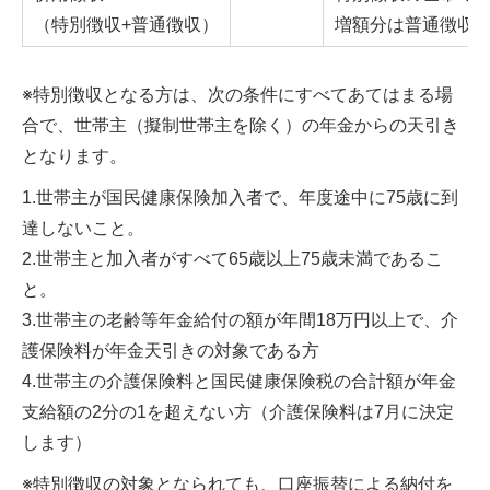
（特別徴収+普通徴収）
増額分は普通徴収
※特別徴収となる方は、次の条件にすべてあてはまる場
合で、世帯主（擬制世帯主を除く）の年金からの天引き
となります。
1.世帯主が国民健康保険加入者で、年度途中に75歳に到
達しないこと。
2.世帯主と加入者がすべて65歳以上75歳未満であるこ
と。
3.世帯主の老齢等年金給付の額が年間18万円以上で、介
護保険料が年金天引きの対象である方
4.世帯主の介護保険料と国民健康保険税の合計額が年金
支給額の2分の1を超えない方（介護保険料は7月に決定
します）
※特別徴収の対象となられても、口座振替による納付を