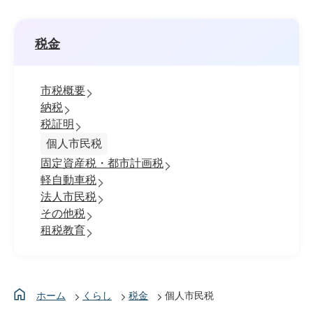
税金
市税概要
納税
税証明
個人市民税
固定資産税・都市計画税
軽自動車税
法人市民税
その他税
租税教育
ホーム
くらし
税金
個人市民税