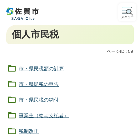
メニュー
個人市民税
ページID :
59
市・県民税額の計算
市・県民税の申告
市・県民税の納付
事業主（給与支払者）
税制改正