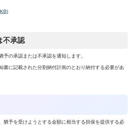
KB)
は不承認
猶予の承認または不承認を通知します。
知書に記載された分割納付計画のとおり納付する必要があ
、猶予を受けようとする金額に相当する担保を提供する必