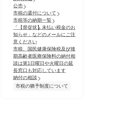
公売
市税の還付について
市税等の納期一覧
「【督促状】未払い税金のお
知らせ」などのメールにご注
意ください
市税、国民健康保険税及び後
期高齢者医療保険料の納付相
談は第1日曜日や火曜日の延
長窓口も対応しています
納付の相談
市税の猶予制度について