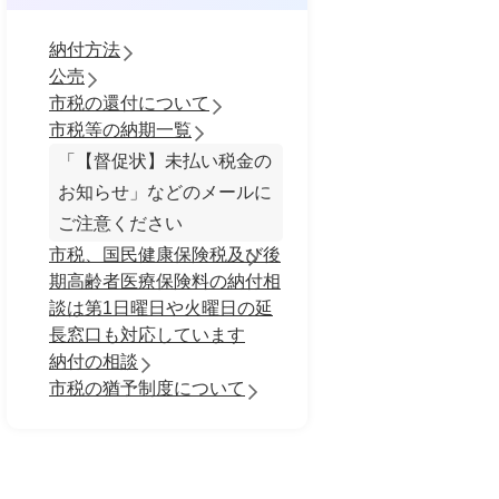
納付方法
公売
市税の還付について
市税等の納期一覧
「【督促状】未払い税金の
お知らせ」などのメールに
ご注意ください
市税、国民健康保険税及び後
期高齢者医療保険料の納付相
談は第1日曜日や火曜日の延
長窓口も対応しています
納付の相談
市税の猶予制度について