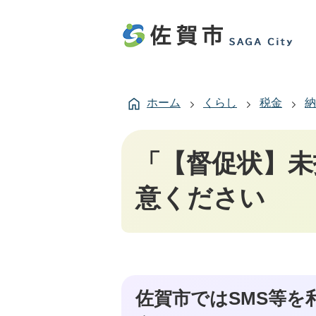
ホーム
くらし
税金
納
「【督促状】未
意ください
佐賀市ではSMS等を