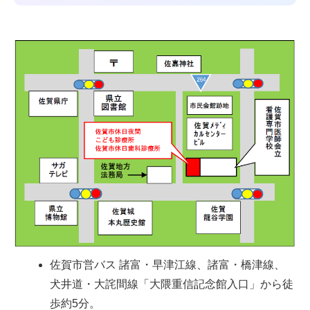
佐賀市営バス 諸富・早津江線、諸富・橋津線、
犬井道・大詫間線「大隈重信記念館入口」から徒
歩約5分。