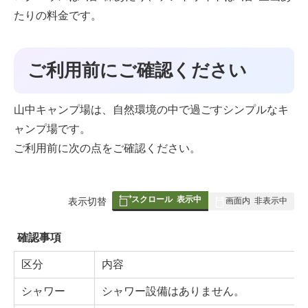
たりの料金です。
ご利用前にご確認ください
山中キャンプ場は、自然環境の中で過ごすシンプルなキ
ャンプ場です。
ご利用前に次の点をご確認ください。
スクロール
表示中
表
表示切替
画面内
非表示中
組
み
確認事項
の
区分
内容
シャワー
シャワー設備はありません。