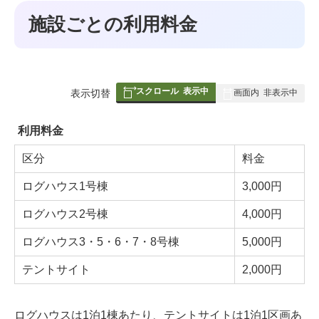
施設ごとの利用料金
スクロール
表示中
表
表示切替
画面内
非表示中
組
み
利用料金
の
区分
料金
ログハウス1号棟
3,000円
ログハウス2号棟
4,000円
ログハウス3・5・6・7・8号棟
5,000円
テントサイト
2,000円
ログハウスは1泊1棟あたり、テントサイトは1泊1区画あ