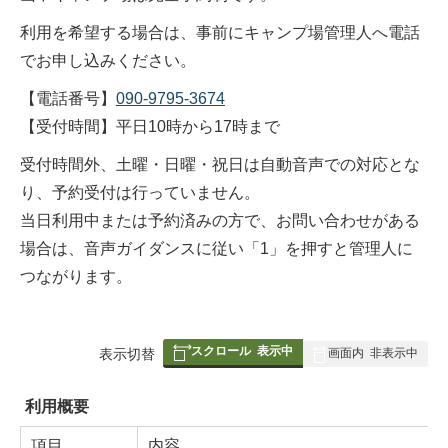
利用を希望する場合は、事前にキャンプ場管理人へ電話
でお申し込みください。
【電話番号】
090-9795-3674
【受付時間】平日10時から17時まで
受付時間外、土曜・日曜・祝日は自動音声での対応とな
り、予約受付は行っていません。
当日利用中または予約済みの方で、お問い合わせがある
場合は、音声ガイダンスに従い「1」を押すと管理人に
つながります。
スクロール
表示中
表
表示切替
画面内
非表示中
組
み
利用概要
の
項目
内容