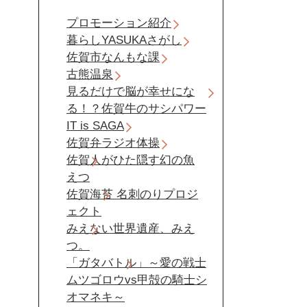
プロモーション紹介
暮らしYASUKAさがし
佐賀市なんもな課
古熊温泉
見るだけで脳が幸せにな
る！？佐賀牛のサシパワー
IT is SAGA
佐賀弁ラジオ体操
佐賀人がひた隠す幻の魚
えつ
佐賀海苔 名刺のりプロジ
ェクト
みえない世界遺産、みえ
つ。
「ガタバトル」～愛の戦士
ムツゴロウvs甲殻の騎士シ
オマネキ～