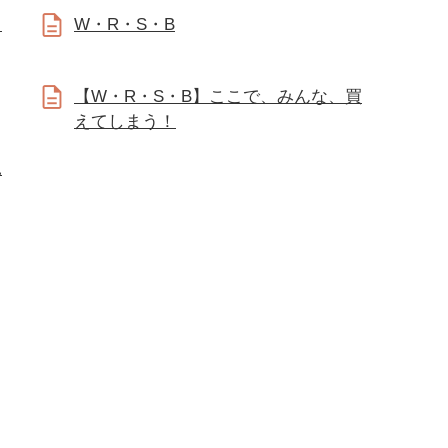
・
W・R・S・B
【W・R・S・B】ここで、みんな、買
えてしまう！
見