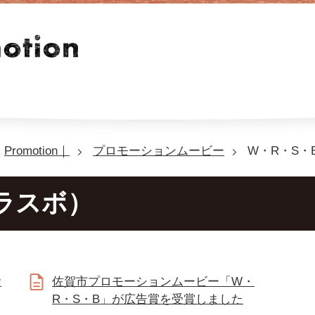
Promotion｜
プロモーションムービー
W・R・S・
ラスボ）
食
佐賀市プロモーションムービー「W・
R・S・B」が広告賞を受賞しました