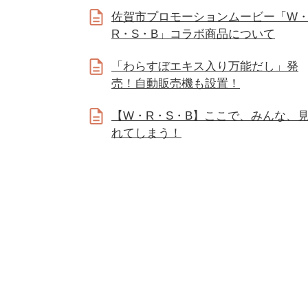
佐賀市プロモーションムービー「W
R・S・B」コラボ商品について
「わらすぼエキス入り万能だし」発
売！自動販売機も設置！
【W・R・S・B】ここで、みんな、
れてしまう！