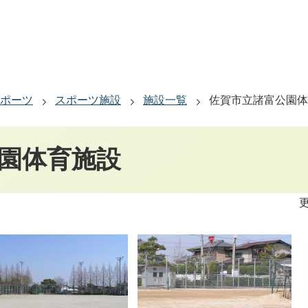
ポーツ
スポーツ施設
施設一覧
佐賀市立諸富公園体
園体育施設
更