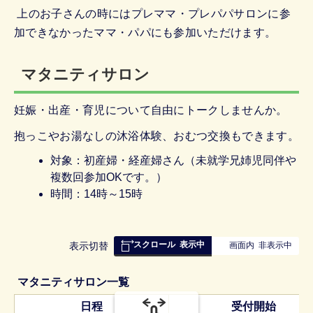
上のお子さんの時にはプレママ・プレパパサロンに参
加できなかったママ・パパにも参加いただけます。
マタニティサロン
妊娠・出産・育児について自由にトークしませんか。
抱っこやお湯なしの沐浴体験、おむつ交換もできます。
対象：初産婦・経産婦さん（未就学兄姉児同伴や
複数回参加OKです。）
時間：14時～15時
スクロール
表示中
表
表示切替
画面内
非表示中
組
み
マタニティサロン一覧
の
日程
受付開始