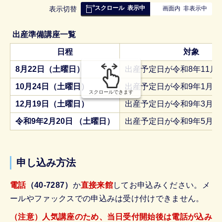
スクロール
表示中
表
表示切替
画面内
非表示中
組
み
出産準備講座一覧
の
日程
対象
8月22日（土曜日）
出産予定日が令和8年11月
10月24日（土曜日）
出産予定日が令和9年1月
スクロールできます
12月19日（土曜日）
出産予定日が令和9年3月
令和9年2月20日 （土曜日）
出産予定日が令和9年5月
申し込み方法
電話
（40-7287）
か
直接来館
してお申込みください。メ
ールやファックスでの申込みは受け付けできません。
（注意）人気講座のため、当日受付開始後は電話が込み