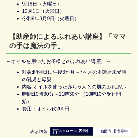
9月8日（火曜日）
12月1日（火曜日）
令和9年3月9日（火曜日）
【助産師によるふれあい講座】「ママ
の手は魔法の手」
～オイルを用いたお子様とのふれあい講座。～
対象:開催日に生後3か月～7ヶ月の本講座未受講
の乳児と母親
内容:オイルを使った赤ちゃんとの肌のふれあい
時間:10時30分～11時30分 （10時10分受付開
始）
費用：オイル代200円
スクロール
表示中
表
表示切替
画面内
非表示中