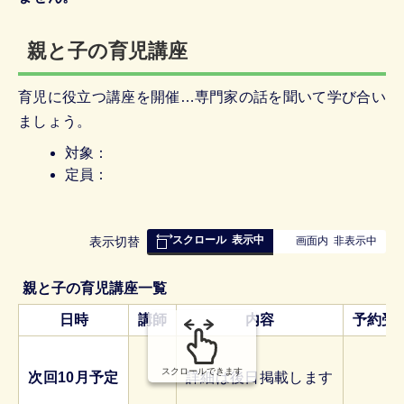
親と子の育児講座
育児に役立つ講座を開催…専門家の話を聞いて学び合い
ましょう。
対象：
定員：
スクロール
表示中
表
表示切替
画面内
非表示中
組
み
親と子の育児講座一覧
の
日時
講師
内容
予約受
スクロールできます
次回10月予定
詳細は後日掲載します