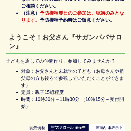
ご相談ください。
（注意）
予防接種翌日のご参加は、聴講のみとな
ります。
予防接種予約時はご留意ください。
ようこそ！お父さん『サガンパパサロ
ン』
子どもを通じての仲間作り、参加してみませんか？
対象：お父さんと未就学の子ども（お母さんや祖
父母の方も後ろで参観していただくことができま
す）
定員：親子15組程度
時間：10時30分～11時30分 （10時15分～受付開
始）
スクロール
表示中
表
表示切替
画面内
非表示中