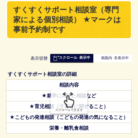
すくすくサポート相談室（専門
家による個別相談） ★マークは
事前予約制です
スクロール
表示中
表
表示切替
画面内
非表示中
組
み
すくすくサポート相談室の詳細
の
相談内容
★就学に向けた相談など
★育児相談（子育てに関すること）
スクロールできます
★こどもの発達相談（こどもの発達の気になること）
栄養・離乳食相談