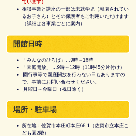
ています）
相談事業と講座の一部は未就学児（就園されてい
るお子さん）とその保護者もご利用いただけます
（詳細は各事業ごとに案内）
開館日時
「みんなのひろば」…9時～16時
「園庭開放」 …9時～12時（11時45分片付け）
園行事等で園庭開放を行わない日もありますの
で、事前にお問い合わせください。
月曜日～金曜日（祝日除く）
場所・駐車場
所在地：佐賀市本庄町本庄68-1（佐賀市立本庄こ
ども園2階）