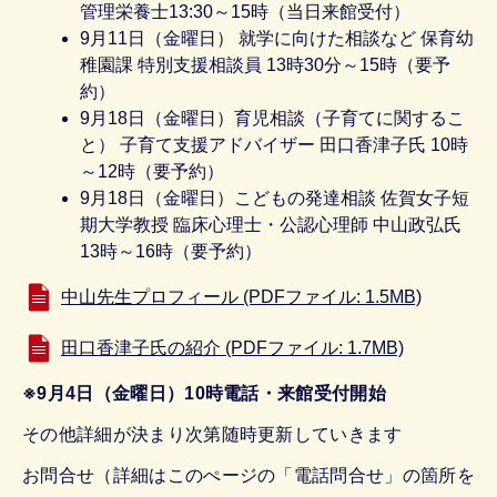
管理栄養士13:30～15時（当日来館受付）
9月11日（金曜日） 就学に向けた相談など 保育幼
稚園課 特別支援相談員 13時30分～15時（要予
約）
9月18日（金曜日）育児相談（子育てに関するこ
と） 子育て支援アドバイザー 田口香津子氏 10時
～12時（要予約）
9月18日（金曜日）こどもの発達相談 佐賀女子短
期大学教授 臨床心理士・公認心理師 中山政弘氏
13時～16時（要予約）
中山先生プロフィール (PDFファイル: 1.5MB)
田口香津子氏の紹介 (PDFファイル: 1.7MB)
※9月4日（金曜日）10時電話・来館受付開始
その他詳細が決まり次第随時更新していきます
お問合せ（詳細はこのぺージの「電話問合せ」の箇所を