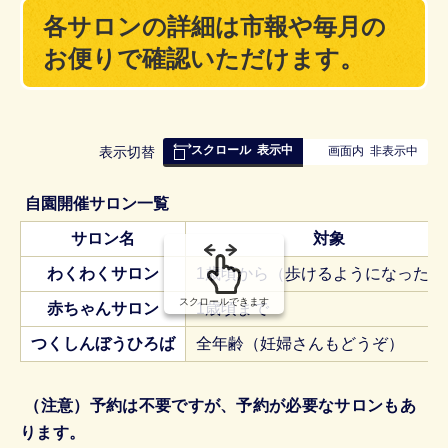
各サロンの詳細は市報や毎月の
お便りで確認いただけます。
スクロール
表示中
表
表示切替
画面内
非表示中
組
み
自園開催サロン一覧
の
サロン名
対象
わくわくサロン
1歳頃から（歩けるようになったら
スクロールできます
赤ちゃんサロン
1歳頃まで
つくしんぼうひろば
全年齢（妊婦さんもどうぞ）
（注意）予約は不要ですが、予約が必要なサロンもあ
ります。