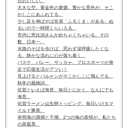
日おいしい。
大きな空。黄金色の麦畑。豊かな景色が、そこ
かしこにあふれてる。
少し足を伸ばせば名湯「ふるくま」がある。ぬ
るいので一時間くらい入る。
市内に恵比須さんがめちゃくちゃいる。その
数、日本一。
水路のそばを歩けば、思わず深呼吸したくな
る。静かな流れに心が落ち着く。
バスケ、バレー、サッカー。プロスポーツが身
近で応援生活がアツい！
見上げるとバルーンがそこかしこに飛んでる。
秋冬の風物詩。
佐賀といえば海苔。毎日とにかく、なんにでも
海苔。
佐賀ラーメンは生卵トッピング。毎日いけるマ
イルド豚骨。
有明海の満潮と干潮。2つの海の表情が、私たち
の原風景。