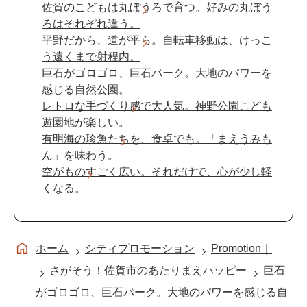
佐賀のこどもは丸ぼうろで育つ。好みの丸ぼう
ろはそれぞれ違う。
平野だから、道が平ら。自転車移動は、けっこ
う遠くまで射程内。
巨石がゴロゴロ、巨石パーク。大地のパワーを
感じる自然公園。
レトロな手づくり感で大人気。神野公園こども
遊園地が楽しい。
有明海の珍魚たちを、食卓でも。「まえうみも
ん」を味わう。
空がものすごく広い。それだけで、心が少し軽
くなる。
ホーム
シティプロモーション
Promotion｜
さがそう！佐賀市のあたりまえハッピー
巨石
がゴロゴロ、巨石パーク。大地のパワーを感じる自