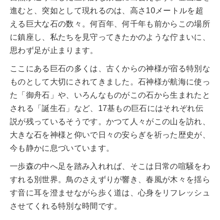
進むと、突如として現れるのは、高さ10メートルを超
える巨大な石の数々。何百年、何千年も前からこの場所
に鎮座し、私たちを見守ってきたかのような佇まいに、
思わず足が止まります。
ここにある巨石の多くは、古くからの神様が宿る特別な
ものとして大切にされてきました。石神様が航海に使っ
た「御舟石」や、いろんなものがこの石から生まれたと
される「誕生石」など、17基もの巨石にはそれぞれ伝
説が残っているそうです。かつて人々がこの山を訪れ、
大きな石を神様と仰いで日々の安らぎを祈った歴史が、
今も静かに息づいています。
一歩森の中へ足を踏み入れれば、そこは日常の喧騒をわ
すれる別世界。鳥のさえずりが響き、春風が木々を揺ら
す音に耳を澄ませながら歩く道は、心身をリフレッシュ
させてくれる特別な時間です。