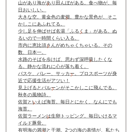
山があり海があり田んぼがある。食べ物が、毎
日おいしい。
大きな空。黄金色の麦畑。豊かな景色が、そこ
かしこにあふれてる。
少し足を伸ばせば名湯「ふるくま」がある。ぬ
るいので一時間くらい入る。
市内に恵比須さんがめちゃくちゃいる。その
数、日本一。
水路のそばを歩けば、思わず深呼吸したくな
る。静かな流れに心が落ち着く。
バスケ、バレー、サッカー。プロスポーツが身
近で応援生活がアツい！
見上げるとバルーンがそこかしこに飛んでる。
秋冬の風物詩。
佐賀といえば海苔。毎日とにかく、なんにでも
海苔。
佐賀ラーメンは生卵トッピング。毎日いけるマ
イルド豚骨。
有明海の満潮と干潮。2つの海の表情が、私たち