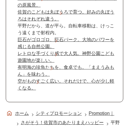
の原風景。
佐賀のこどもは丸ぼうろで育つ。好みの丸ぼう
ろはそれぞれ違う。
平野だから、道が平ら。自転車移動は、けっこ
う遠くまで射程内。
巨石がゴロゴロ、巨石パーク。大地のパワーを
感じる自然公園。
レトロな手づくり感で大人気。神野公園こども
遊園地が楽しい。
有明海の珍魚たちを、食卓でも。「まえうみも
ん」を味わう。
空がものすごく広い。それだけで、心が少し軽
くなる。
ホーム
シティプロモーション
Promotion｜
さがそう！佐賀市のあたりまえハッピー
平野