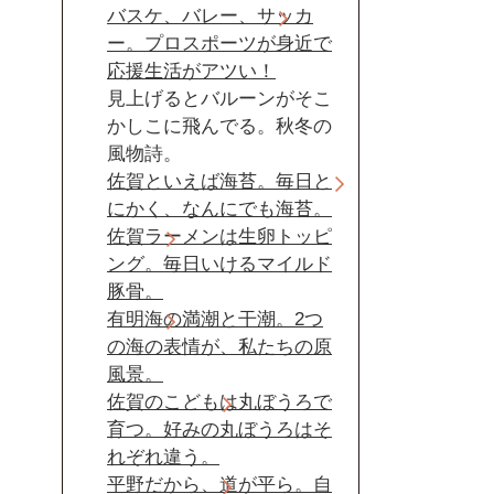
バスケ、バレー、サッカ
ー。プロスポーツが身近で
応援生活がアツい！
見上げるとバルーンがそこ
かしこに飛んでる。秋冬の
風物詩。
佐賀といえば海苔。毎日と
にかく、なんにでも海苔。
佐賀ラーメンは生卵トッピ
ング。毎日いけるマイルド
豚骨。
有明海の満潮と干潮。2つ
の海の表情が、私たちの原
風景。
佐賀のこどもは丸ぼうろで
育つ。好みの丸ぼうろはそ
れぞれ違う。
平野だから、道が平ら。自