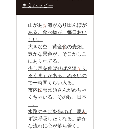
まえハッピー
山があり海があり田んぼが
ある。食べ物が、毎日おい
しい。
大きな空。黄金色の麦畑。
豊かな景色が、そこかしこ
にあふれてる。
少し足を伸ばせば名湯「ふ
るくま」がある。ぬるいの
で一時間くらい入る。
市内に恵比須さんがめちゃ
くちゃいる。その数、日本
一。
水路のそばを歩けば、思わ
ず深呼吸したくなる。静か
な流れに心が落ち着く。