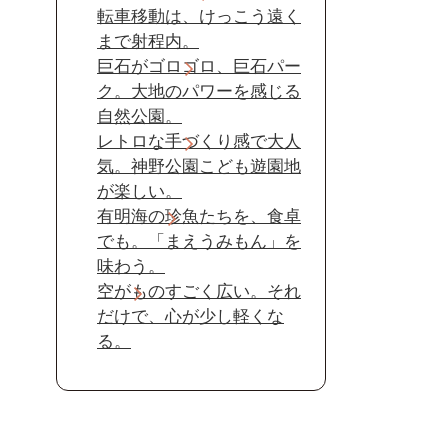
転車移動は、けっこう遠く
まで射程内。
巨石がゴロゴロ、巨石パー
ク。大地のパワーを感じる
自然公園。
レトロな手づくり感で大人
気。神野公園こども遊園地
が楽しい。
有明海の珍魚たちを、食卓
でも。「まえうみもん」を
味わう。
空がものすごく広い。それ
だけで、心が少し軽くな
る。