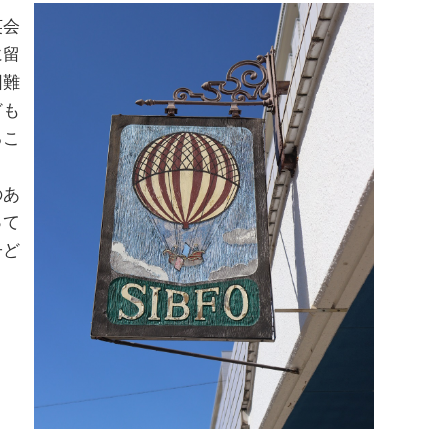
英会
に留
困難
ども
るこ
ま
のあ
って
子ど