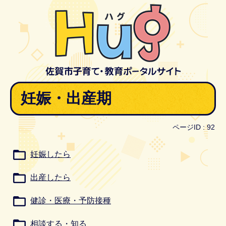
妊娠・出産期
ページID :
92
妊娠したら
出産したら
健診・医療・予防接種
相談する・知る