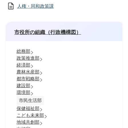
人権・同和政策課
市役所の組織（行政機構図）
総務部
政策推進部
経済部
農林水産部
都市戦略部
建設部
環境部
市民生活部
保健福祉部
こども未来部
地域共創部