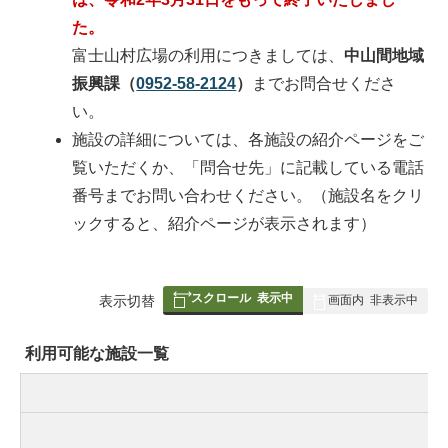
た。
富士山村広場の利用につきましては、
中山間地域
振興課（
0952-58-2124
）
までお問合せくださ
い。
施設の詳細については、各施設の紹介ページをご
覧いただくか、「問合せ先」に記載している電話
番号までお問い合わせください。（施設名をクリ
ックすると、紹介ページが表示されます）
スクロール
表示中
表
表示切替
画面内
非表示中
組
み
利用可能な施設一覧
の