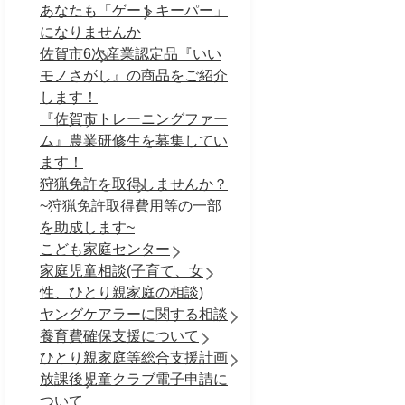
あなたも「ゲートキーパー」
になりませんか
佐賀市6次産業認定品『いい
モノさがし』の商品をご紹介
します！
『佐賀市トレーニングファー
ム』農業研修生を募集してい
ます！
狩猟免許を取得しませんか？
~狩猟免許取得費用等の一部
を助成します~
こども家庭センター
家庭児童相談(子育て、女
性、ひとり親家庭の相談)
ヤングケアラーに関する相談
養育費確保支援について
ひとり親家庭等総合支援計画
放課後児童クラブ電子申請に
ついて