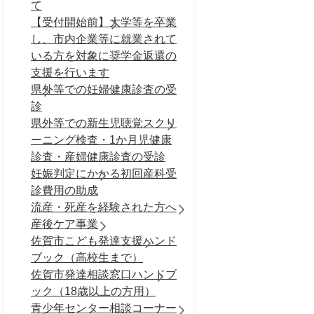
て
【受付開始前】大学等を卒業
し、市内企業等に就業されて
いる方を対象に奨学金返還の
支援を行います
県外等での妊婦健康診査の受
診
県外等での新生児聴覚スクリ
ーニング検査・1か月児健康
診査・産婦健康診査の受診
妊娠判定にかかる初回産科受
診費用の助成
流産・死産を経験された方へ
産後ケア事業
佐賀市こども発達支援ハンド
ブック（高校生まで）
佐賀市発達相談窓口ハンドブ
ック（18歳以上の方用）
青少年センター相談コーナー