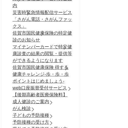
内
災害時緊急情報配信サービス
「さがん電話・さがんファッ
クス」
佐賀市国民健康保険の特定健
診のお知らせ
マイナンバーカードで特定健
康診査の結果の閲覧・提供等
ができるようになります
佐賀市国民健康保険 得する
健康チャレンジ-歩・歩・歩
ポイントはじめましょう-
web口座振替受付サービス
【後期高齢者医療保険料】
成人健診のご案内
がん検診
子どもの予防接種
予防接種の受け方