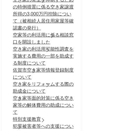
の特例措置に係る空き家譲渡
所得の3,000万円控除につい
て（被相続人居住用家屋等確
認書の発行）
空家等の利活用に係る相談窓
口を開設しました
空き家の利活用可能性調査を
実施する費用の一部を助成す
る制度について
佐賀市空き家等情報登録制度
について
空き家をリフォームする際の
助成金について
空き家等面的対策に係る空き
家等の解体費用の助成につい
て
特別支援教育
犯罪被害者等への支援につい