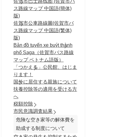
佐贺市巴士路线图 (佐賀市バ
ス路線マップ 中国語(簡体)
版)
佐賀市公車路線圖(佐賀市バ
ス路線マップ 中国語(繁体)
版)
Bản đồ tuyến xe buýt thành
phố Saga（佐賀市バス路線
マップ ベトナム語版）
「つかえる」公民館、はじま
ります！
国外に居住する親族について
扶養控除等の適用を受ける方
へ
税額控除
市民意識調査結果
危険な空き家等の解体費を
助成する制度について
空き家の発生を抑制するため