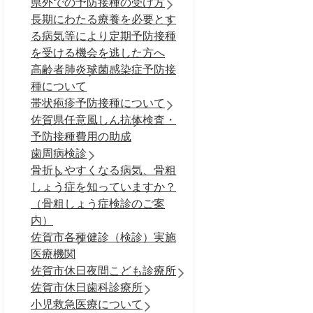
県外での予防接種の受け方
長期にわたる療養を必要とす
る病気等により定期予防接種
を受ける機会を逃した方へ
高齢者肺炎球菌感染症予防接
種について
帯状疱疹予防接種について
佐賀県任意風しん抗体検査・
予防接種費用の助成
歯周病検診
骨折しやすくなる病気、骨粗
しょう症を知っていますか？
（骨粗しょう症検診のご案
内）
佐賀市各種健診（検診）実施
医療機関
佐賀市休日夜間こども診療所
佐賀市休日歯科診療所
小児救急医療について