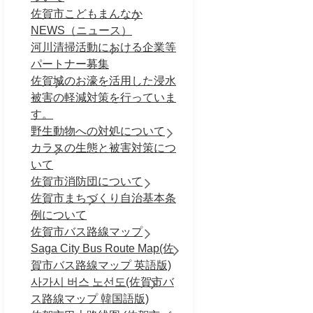
佐賀市こどもまんなか
NEWS（ニュース）
河川清掃活動における企業等
パートナー募集
佐賀城のお濠を活用した浸水
被害の軽減対策を行っていま
す。
野生動物への対処について
カラスの生態と被害対策につ
いて
佐賀市消防団について
佐賀市まちづくり自治基本条
例について
佐賀市バス路線マップ
Saga City Bus Route Map(佐
賀市バス路線マップ 英語版)
사가시 버스 노선도(佐賀市バ
ス路線マップ 韓国語版)