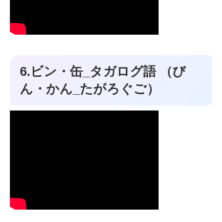
6.ビン・缶_タガログ語 （び
ん・かん_たがろぐご）